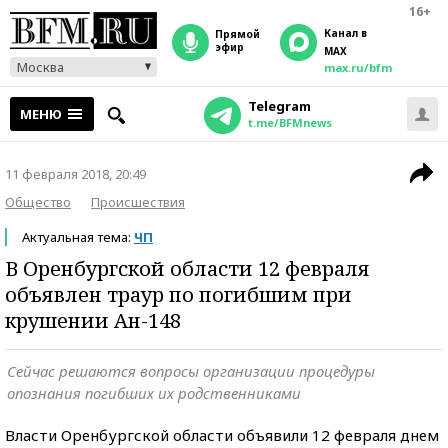
16+
Канал в
прямой
эфир
MAX
Москва
max.ru/bfm
Telegram
МЕНЮ
t.me/BFMnews
11 февраля 2018, 20:49
Общество
Происшествия
Актуальная тема:
ЧП
В Оренбургской области 12 февраля
объявлен траур по погибшим при
крушении Ан-148
Cейчас решаются вопросы организации процедуры
опознания погибших их родственниками
Власти Оренбургской области объявили 12 февраля днем