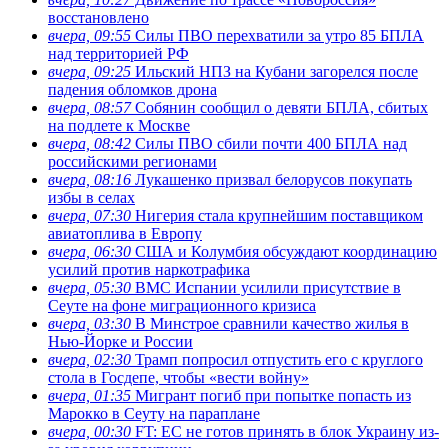
восстановлено
вчера, 09:55
Силы ПВО перехватили за утро 85 БПЛА
над территорией РФ
вчера, 09:25
Ильский НПЗ на Кубани загорелся после
падения обломков дрона
вчера, 08:57
Собянин сообщил о девяти БПЛА, сбитых
на подлете к Москве
вчера, 08:42
Силы ПВО сбили почти 400 БПЛА над
российскими регионами
вчера, 08:16
Лукашенко призвал белорусов покупать
избы в селах
вчера, 07:30
Нигерия стала крупнейшим поставщиком
авиатоплива в Европу
вчера, 06:30
США и Колумбия обсуждают координацию
усилий против наркотрафика
вчера, 05:30
ВМС Испании усилили присутствие в
Сеуте на фоне миграционного кризиса
вчера, 03:30
В Минстрое сравнили качество жилья в
Нью-Йорке и России
вчера, 02:30
Трамп попросил отпустить его с круглого
стола в Госдепе, чтобы «вести войну»
вчера, 01:35
Мигрант погиб при попытке попасть из
Марокко в Сеуту на параплане
вчера, 00:30
FT: ЕС не готов принять в блок Украину из-