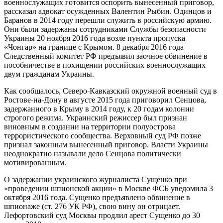
военнослужащих готовится оспорить вынесенный приговор,
рассказал адвокат осужденных Валентин Рыбин. Одинцов и
Баранов в 2014 году перешли служить в российскую армию.
Они были задержаны сотрудниками Службы безопасности
Украины 20 ноября 2016 года возле пункта пропуска
«Чонгар» на границе с Крымом. 8 декабря 2016 года
Следственный комитет РФ предъявил заочное обвинение в
пособничестве в похищении российских военнослужащих
двум гражданам Украины.
Как сообщалось, Северо-Кавказский окружной военный суд в
Ростове-на-Дону в августе 2015 года приговорил Сенцова,
задержанного в Крыму в 2014 году, к 20 годам колонии
строгого режима. Украинский режиссер был признан
виновным в создании на территории полуострова
террористического сообщества. Верховный суд РФ позже
признал законным вынесенный приговор. Власти Украины
неоднократно называли дело Сенцова политически
мотивированным.
О задержании украинского журналиста Сущенко при
«проведении шпионской акции» в Москве ФСБ уведомила 3
октября 2016 года. Сущенко предъявлено обвинение в
шпионаже (ст. 276 УК РФ), свою вину он отрицает.
Лефортовский суд Москвы продлил арест Сущенко до 30