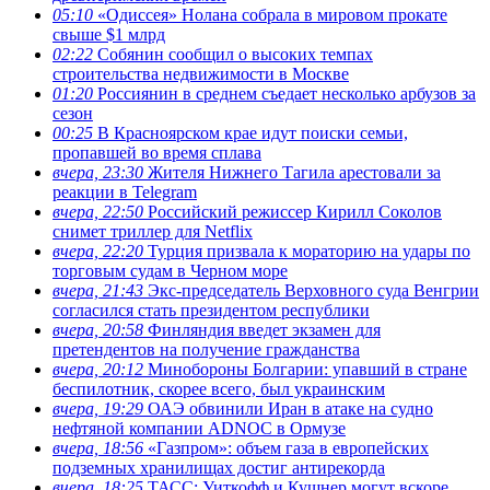
05:10
«Одиссея» Нолана собрала в мировом прокате
свыше $1 млрд
02:22
Собянин сообщил о высоких темпах
строительства недвижимости в Москве
01:20
Россиянин в среднем съедает несколько арбузов за
сезон
00:25
В Красноярском крае идут поиски семьи,
пропавшей во время сплава
вчера, 23:30
Жителя Нижнего Тагила арестовали за
реакции в Теlegram
вчера, 22:50
Российский режиссер Кирилл Соколов
снимет триллер для Netflix
вчера, 22:20
Турция призвала к мораторию на удары по
торговым судам в Черном море
вчера, 21:43
Экс-председатель Верховного суда Венгрии
согласился стать президентом республики
вчера, 20:58
Финляндия введет экзамен для
претендентов на получение гражданства
вчера, 20:12
Минобороны Болгарии: упавший в стране
беспилотник, скорее всего, был украинским
вчера, 19:29
ОАЭ обвинили Иран в атаке на судно
нефтяной компании ADNOC в Ормузе
вчера, 18:56
«Газпром»: объем газа в европейских
подземных хранилищах достиг антирекорда
вчера, 18:25
ТАСС: Уиткофф и Кушнер могут вскоре