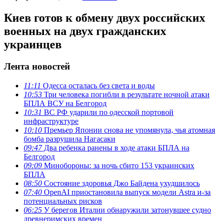
Киев готов к обмену двух российских
военных на двух гражданских
украинцев
Лента новостей
11:11
Одесса осталась без света и воды
10:53
Три человека погибли в результате ночной атаки
БПЛА ВСУ на Белгород
10:31
ВС РФ ударили по одесской портовой
инфраструктуре
10:10
Премьер Японии снова не упомянула, чья атомная
бомба разрушила Нагасаки
09:47
Два ребенка ранены в ходе атаки БПЛА на
Белгород
09:09
Минобороны: за ночь сбито 153 украинских
БПЛА
08:50
Состояние здоровья Джо Байдена ухудшилось
07:40
OpenAI приостановила выпуск модели Astra и-за
потенциальных рисков
06:25
У берегов Италии обнаружили затонувшее судно
древнеримских времен