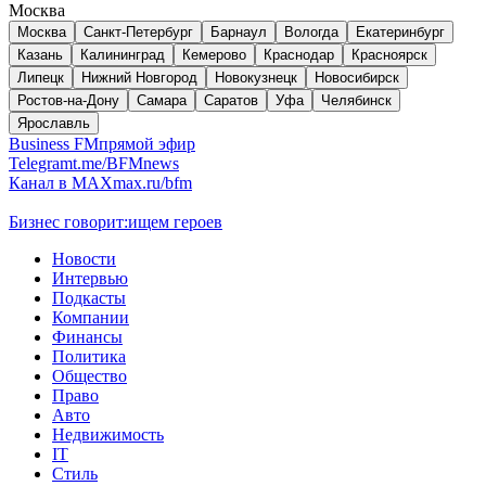
Москва
Москва
Санкт-Петербург
Барнаул
Вологда
Екатеринбург
Казань
Калининград
Кемерово
Краснодар
Красноярск
Липецк
Нижний Новгород
Новокузнецк
Новосибирск
Ростов-на-Дону
Самара
Саратов
Уфа
Челябинск
Ярославль
Business FM
прямой эфир
Telegram
t.me/BFMnews
Канал в MAX
max.ru/bfm
Бизнес говорит:
ищем героев
Новости
Интервью
Подкасты
Компании
Финансы
Политика
Общество
Право
Авто
Недвижимость
IT
Стиль