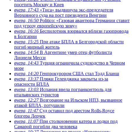
посетить Москву и Киев
вчера, 17:43
«Тиса» выдвинула экс-председателя
Верховного суда на пост президента Венгрии
вчера, 16:50
Politico: «Газовая авантюра Германии ставит
под угрозу европейскую зиму»
вчера, 16:16
Беспилотник взорвался вблизи газопровода
в Болгарии
вчера, 15:25
При атаке БПЛА в Белгородской области
погиб мирный житель
вчера, 14:54
В Аргентине умер отец футболиста
Лионеля Месси
вчера, 14:43
Турция ограничила судоходство в Черном
море
вчера, 14:20
Генпрокурором США стал Тодд Бланш
вчера, 13:37
Пляжи Геленджика закрыты из-за
опасности БПЛА
вчера, 13:03
Испания ввела погранконтроль для
итальянских туристов
вчера, 12:27
Возгорание на Ильском НПЗ, вызванное
атакой БПЛА, потушили
вчера, 11:47
Суд оставил под арестом Rolls-Royce
блогера Лерчек
вчера, 11:07
При столкновении катера и лодки под
Самарой погибли два человека
вчера, 10:27
Движение по трассе «Новороссия»