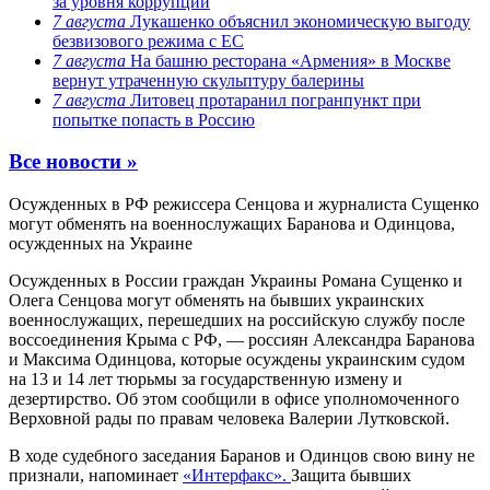
за уровня коррупции
7 августа
Лукашенко объяснил экономическую выгоду
безвизового режима с ЕС
7 августа
На башню ресторана «Армения» в Москве
вернут утраченную скульптуру балерины
7 августа
Литовец протаранил погранпункт при
попытке попасть в Россию
Все новости »
Осужденных в РФ режиссера Сенцова и журналиста Сущенко
могут обменять на военнослужащих Баранова и Одинцова,
осужденных на Украине
Осужденных в России граждан Украины Романа Сущенко и
Олега Сенцова могут обменять на бывших украинских
военнослужащих, перешедших на российскую службу после
воссоединения Крыма с РФ, — россиян Александра Баранова
и Максима Одинцова, которые осуждены украинским судом
на 13 и 14 лет тюрьмы за государственную измену и
дезертирство. Об этом сообщили в офисе уполномоченного
Верховной рады по правам человека Валерии Лутковской.
В ходе судебного заседания Баранов и Одинцов свою вину не
признали, напоминает
«Интерфакс».
Защита бывших