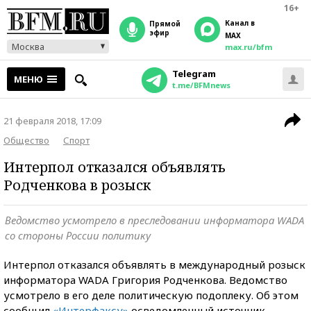
16+
Канал в
прямой
эфир
MAX
Москва
max.ru/bfm
Telegram
МЕНЮ
t.me/BFMnews
21 февраля 2018, 17:09
Общество
Спорт
Интерпол отказался объявлять
Родченкова в розыск
Ведомство усмотрело в преследовании информатора WADA
со стороны России политику
Интерпол отказался объявлять в международный розыск
информатора WADA Григория Родченкова. Ведомство
усмотрело в его деле политическую подоплеку. Об этом
сообщил
«Интерфаксу»
осведомленный источник.