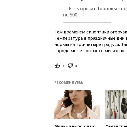
— Есть прокат. Горнолыжно
по 500.​
Тем временем синоптики огорча
Температура в праздничные дни 
нормы на три-четыре градуса. Та
городе может выпасть месячная 
0
0
РЕКОМЕНДУЕМ:
Модный выбор: что
Самая тре