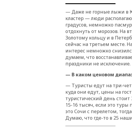
— Даже не горные лыжи в 
кластер — люди располагаютс
градусов, немножко пасмурн
отдохнуть от морозов. На в
Золотому кольцу и в Пете
сейчас на третьем месте. Н
интерес немножко снизился
думаем, что восстанавливае
праздники не исключение.
— В каком ценовом диапа
— Туристы едут на три-четы
куда они едут, цены на го
туристический день стоит 3
15-16 тысяч, если это туры
это Сочи с перелетом, тогд
Думаю, что где-то в 25 наш