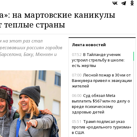
а»: на мартовские каникулы
т теплые страны
м на этот раз стал
Лента новостей
ресовавших россиян городов
Барселона, Баку, Мюнхен и
07:52
В Тайланде ученик
устроил стрельбу в школе:
есть жертвы
07:00
Лесной пожар в 30 км от
Ванкувера привел к эвакуации
жителей
06:00
Суд обязал Meta
выплатить $567 млн по делу о
вреде психическому
здоровью детей
05:51
Трамп подписал указ
против «родильного туризма»
в США