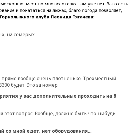
сбила еще 281 украинский
московью, мест во многих отелях там уже нет. Зато есть
беспилотник над Россией
ание и покататься на лыжах, благо погода позволяет,
вчера, 20:27
Ямпольская
 Горнолыжного клуба Леонида Тягачева:
призвала оптимизировать
олимпиады для поступления в
вузы
ых, на семерых.
вчера, 20:15
Минтранс
предложил оплачивать
защиту дорог от БПЛА из
средств на ремонт
вчера, 20:00
Зеленский 8
августа посетит Сербию с
официальным визитом
о прямо вообще очень плотненько. Трехместный
300 будет. Это за номер.
вчера, 19:58
В Госдуму будет
внесен законопроект об
риятия у вас дополнительные проходить на 8
отмене ЕГЭ
вчера, 19:50
Аэропорты Сочи и
Ярославля приостановили
а этот вопрос. Вообще, должно быть что-нибудь
работу
вчера, 19:35
WP: Трамп
й со мной едет, нет оборудования...
призвал доноров-