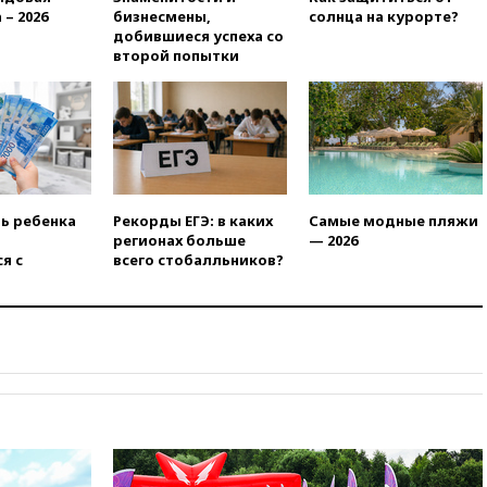
вчера, 18:15
Четыре человека
 – 2026
бизнесмены,
солнца на курорте?
пострадали при атаках ВСУ на
добившиеся успеха со
Белгородскую область
второй попытки
вчера, 18:00
Совет мира
выбрал подрядчика для
строительства военной базы в
Газе
вчера, 17:50
Миронов призвал
снять «Яблоко» с выборов в
Госдуму
ть ребенка
Рекорды ЕГЭ: в каких
Самые модные пляжи
регионах больше
— 2026
вчера, 17:45
Правительство
я с
всего стобалльников?
получит «золотую акцию» в
управлении аэропортом
Шереметьево
вчера, 17:35
Шесть человек
пострадали при ударе ВСУ по
автобусу в Запорожской
области
вчера, 17:25
В аэропортах
Сочи и Геленджика сняты
ограничения