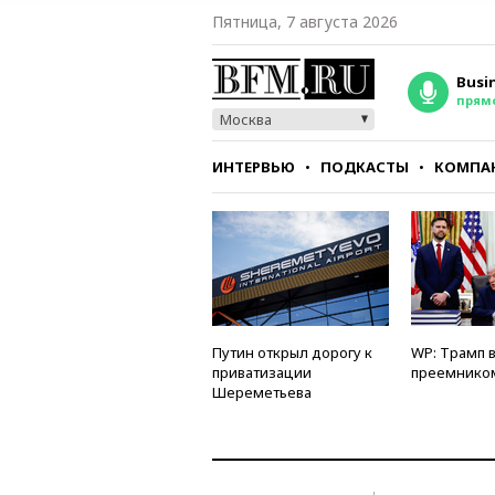
Пятница, 7 августа 2026
Busi
прям
Москва
ИНТЕРВЬЮ
ПОДКАСТЫ
КОМПА
СТИЛЬ
ТЕСТЫ
Путин открыл дорогу к
WP: Трамп 
приватизации
преемнико
Шереметьева