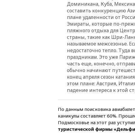
Доминикана, Куба, Мексика
составить конкуренцию Ази
плане удаленности от Росси
Эмираты, которые по-преж
пляжного отдыха для Центра
страны, такие как Шри-Ланк
называемое межсезонье. Ес
недостаточно тепло. Туда 
праздникам. Это уже Париж,
часть еще, конечно, отпра
обычно начинают путешеств
конец апреля сезон катани
этом плане: Австрия, Итали
падение интереса к этой ст
По данным поисковика авиабилето
каникулы составляет 60%. Прошл
Подмосковье на этот раз уступил
туристической фирмы «Дельфи