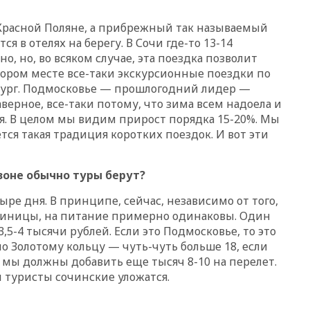
Rights Foundation
Красной Поляне, а прибрежный так называемый
вчера, 21:35
«Аэрофлот»
я в отелях на берегу. В Сочи где-то 13-14
отменяет часть рейсов в Сочи
и Геленджик
о, но, во всяком случае, эта поездка позволит
тором месте все-таки экскурсионные поездки по
вчера, 21:25
Руслан Терновой
рбург. Подмосковье — прошлогодний лидер —
выиграл золото чемпионата
аверное, все-таки потому, что зима всем надоела и
Европы в прыжках с 10-
метровой вышки
. В целом мы видим прирост порядка 15-20%. Мы
тся такая традиция коротких поездок. И вот эти
вчера, 21:10
РФ не получала
обращений о прекращении
концессии строительства ж/д
зоне обычно туры берут?
в Армении
вчера, 21:00
В России вновь
ре дня. В принципе, сейчас, независимо от того,
обсуждают эксперимент по
стиницы, на питание примерно одинаковы. Один
онлайн-продаже алкоголя
,5-4 тысячи рублей. Если это Подмосковье, то это
вчера, 20:45
Матвиенко:
 по Золотому кольцу — чуть-чуть больше 18, если
россиянам могут
а мы должны добавить еще тысяч 8-10 на перелет.
рекомендовать не посещать
и туристы сочинские уложатся.
Армению
вчера, 20:35
ПВО за день