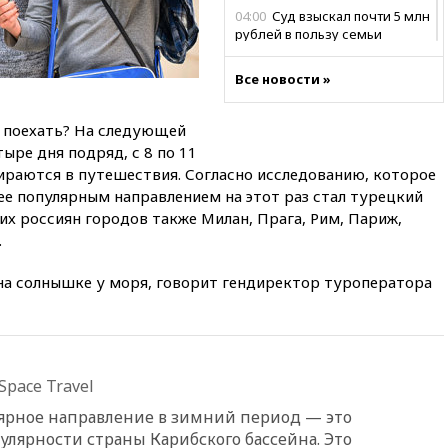
04:00
Суд взыскал почти 5 млн
рублей в пользу семьи
отравившегося в детсаду
мальчика
Все новости »
03:00
МИД РФ: попытки Запада
рассорить Россию и Казахстан
 поехать? На следующей
обречены на провал
ыре дня подряд, с 8 по 11
02:00
Ни один водоем Англии
ираются в путешествия. Согласно исследованию, которое
не соответствует нормам
лее популярным направлением на этот раз стал турецкий
химической безопасности
их россиян городов также Милан, Прага, Рим, Париж,
01:00
Трамп: США сами
.
нуждаются в дальнобойных
ракетах и системах Patriot
на солнышке у моря, говорит гендиректор туроператора
00:01
Трамп заявил о
необходимости пополнения
арсенала США
вчера, 23:28
Слуцкий призвал
pace Travel
признать «Яблоко»
нежелательной организацией
ярное направление в зимний период — это
вчера, 23:15
В Смоленске
улярности страны Карибского бассейна. Это