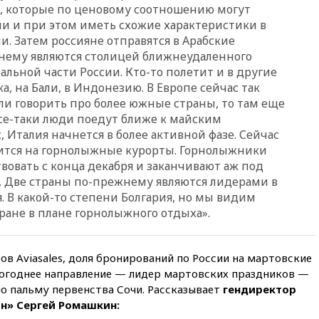
ребенок и женщина погибли
, которые по ценовому соотношению могут
при падении деревьев во
и и при этом иметь схожие характеристики в
время урагана
и. Затем россияне отправятся в Арабские
вчера, 22:55
В Москве в
нему являются столицей ближнеудаленного
пятницу ожидаются ливни
льной части России. Кто-то полетит и в другие
а, на Бали, в Индонезию. В Европе сейчас так
вчера, 22:35
Винисиус
продлил контракт с «Реалом»
ли говорить про более южные страны, то там еще
до 2032 года
все-таки люди поедут ближе к майским
 Италия начнется в более активной фазе. Сейчас
вчера, 22:28
Отказаться от
российского гражданства
вится на горнолыжные курорты. Горнолыжники
станет значительно дороже
овать с конца декабря и заканчивают аж под
я. Две страны по-прежнему являются лидерами в
вчера, 22:20
Путин назвал 76-ю
гвардейскую десантно-
я. В какой-то степени Болгария, но мы видим
штурмовую дивизию
ране в плане горнолыжного отдыха».
легендарной
вчера, 22:15
Путин заслушал
доклад о ситуации на
в Aviasales, доля бронирований по России на мартовские
добропольском направлении
огоднее направление — лидер мартовских праздников —
о пальму первенства Сочи. Рассказывает
гендиректор
вчера, 21:58
Генпрокуратура
признала нежелательным в
н» Сергей Ромашкин:
РФ американский Human