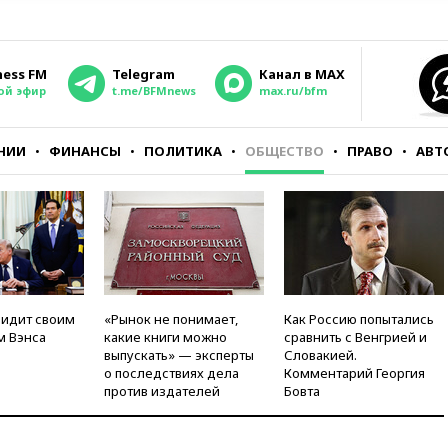
ness FM
Telegram
Канал в MAX
ой эфир
t.me/BFMnews
max.ru/bfm
НИИ
ФИНАНСЫ
ПОЛИТИКА
ОБЩЕСТВО
ПРАВО
АВТ
видит своим
«Рынок не понимает,
Как Россию попытались
м Вэнса
какие книги можно
сравнить с Венгрией и
выпускать» — эксперты
Словакией.
о последствиях дела
Комментарий Георгия
против издателей
Бовта