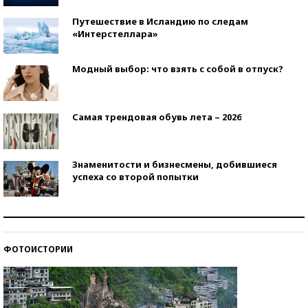
Путешествие в Исландию по следам
«Интерстеллара»
Модный выбор: что взять с собой в отпуск?
Самая трендовая обувь лета – 2026
Знаменитости и бизнесмены, добившиеся
успеха со второй попытки
Как защититься от солнца на курорте?
ФОТОИСТОРИИ
Кто изобрел средства связи?