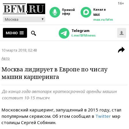
16+
Канал в
прямой
эфир
MAX
Москва
max.ru/bfm
Telegram
МЕНЮ
t.me/BFMnews
10 марта 2018, 02:48
Авто
Москва лидирует в Европе по числу
машин каршеринга
До конца года автопарк краткосрочной аренды машин
составит 10-15 тысяч
Московский каршеринг, запущенный в 2015 году, стал
популярным сервисом. Об этом сообщил в
Twitter
мэр
столицы Сергей Собянин.