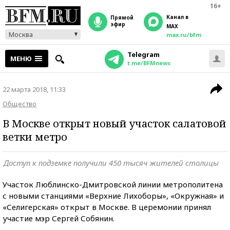
16+
Канал в
прямой
эфир
MAX
Москва
max.ru/bfm
Telegram
МЕНЮ
t.me/BFMnews
22 марта 2018, 11:33
Общество
В Москве открыт новый участок салатовой
ветки метро
Доступ к подземке получили 450 тысяч жителей столицы
Участок Люблинско-Дмитровской линии метрополитена
с новыми станциями «Верхние Лихоборы», «Окружная» и
«Селигерская» открыт в Москве. В церемонии принял
участие мэр Сергей Собянин.