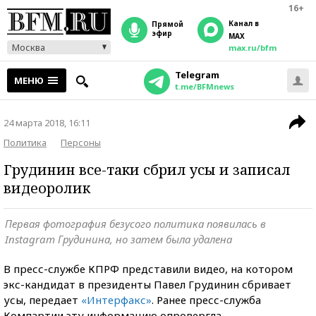
16+
Канал в
прямой
эфир
MAX
Москва
max.ru/bfm
Telegram
МЕНЮ
t.me/BFMnews
24 марта 2018, 16:11
Политика
Персоны
Грудинин все-таки сбрил усы и записал
видеоролик
Первая фотография безусого политика появилась в
Instagram Грудинина, но затем была удалена
В пресс-службе КПРФ представили видео, на котором
экс-кандидат в президенты Павел Грудинин сбривает
усы, передает
«Интерфакс»
. Ранее пресс-служба
Компартии эту информацию опровергла.