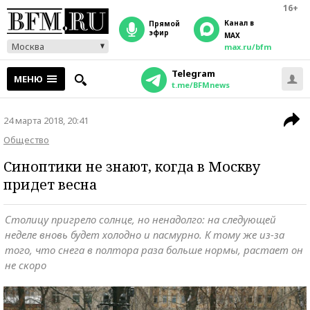
16+
Канал в
прямой
эфир
MAX
Москва
max.ru/bfm
Telegram
МЕНЮ
t.me/BFMnews
24 марта 2018, 20:41
Общество
Синоптики не знают, когда в Москву
придет весна
Столицу пригрело солнце, но ненадолго: на следующей
неделе вновь будет холодно и пасмурно. К тому же из-за
того, что снега в полтора раза больше нормы, растает он
не скоро