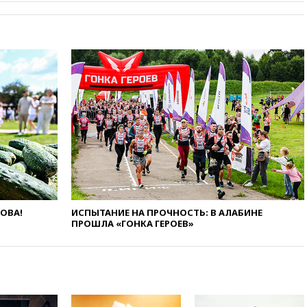
подростки, планировавшие
теракт на объекте Росгвардии
09:59
The Spectator:
отсутствие ракет для Patriot у
Украины приведет к
поражению Киева
09:54
МВД Германии:
инцидент с дроном в
аэропорту Лейпцига —
«сценарий гибридной атаки»
09:32
В Тверской области
обломки дрона повредили
фасад логокомплекса
Wildberries
ЛОВА!
ИСПЫТАНИЕ НА ПРОЧНОСТЬ: В АЛАБИНЕ
09:18
В Ярославской области
ПРОШЛА «ГОНКА ГЕРОЕВ»
отражена самая
массированная атака БПЛА
09:16
Трамп сообщил об
огромном запасе боеприпасов
в США