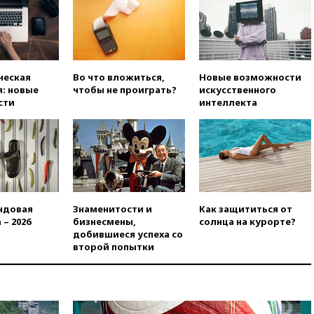
08:54
В Таиланде сегодня
прощаются с молодыми
россиянами, жестоко убитыми
в Паттайе
08:26
Летчики с упавшего
ческая
Во что вложиться,
Новые возможности
самолета в Приангарье
: новые
чтобы не проиграть?
искусственного
отделались ссадинами и
сти
интеллекта
ушибами
07:40
Таджикистан и
SpaceX/Starlink расширяют
сотрудничество в сфере
технологий
07:00
Силы ПВО сбили шесть
БПЛА ВСУ, летевших на
ндовая
Знаменитости и
Как защититься от
Москву
 – 2026
бизнесмены,
солнца на курорте?
06:25
Золото подорожало до
добившиеся успеха со
$4350 за тройскую унцию
второй попытки
06:01
МИД РФ: Казахстан
понимает сущность киевского
режима
05:10
Дом детства Нила