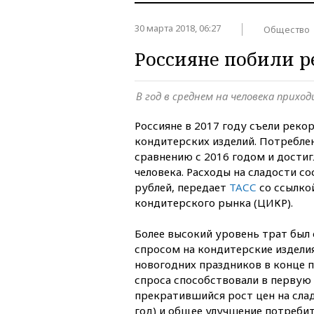
30 марта 2018, 06:27
Общество
Россияне побили р
В год в среднем на человека приход
Россияне в 2017 году съели реко
кондитерских изделий. Потребле
сравнению с 2016 годом и достигл
человека. Расходы на сладости со
рублей, передает
ТАСС
со ссылко
кондитерского рынка (ЦИКР).
Более высокий уровень трат был
спросом на кондитерские издели
новогодних праздников в конце п
спроса способствовали в первую
прекратившийся рост цен на слад
год) и общее улучшение потребит