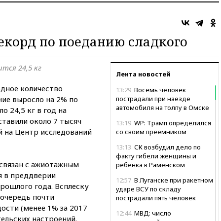
екорд по поеданию сладкого
ится 24,5 кг
Лента новостей
рдное количество
13:29
Восемь человек
ние выросло на 2% по
пострадали при наезде
автомобиля на толпу в Омске
о 24,5 кг в год на
ставили около 7 тысяч
13:19
WP: Трамп определился
й на Центр исследований
со своим преемником
13:13
СК возбудил дело по
факту гибели женщины и
 связан с ажиотажным
ребенка в Раменском
я в преддверии
12:57
В Луганске при ракетном
рошлого года. Всплеску
ударе ВСУ по складу
 очередь почти
пострадали пять человек
ости (менее 1% за 2017
12:44
МВД: число
ельских настроений.