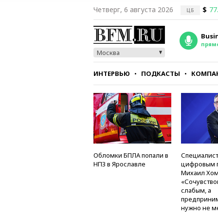
Четверг, 6 августа 2026
$
77
ЦБ
Busi
прям
Москва
ИНТЕРВЬЮ
ПОДКАСТЫ
КОМПА
СТИЛЬ
ТЕСТЫ
Обломки БПЛА попали в
Специалист
НПЗ в Ярославле
цифровым 
Михаил Хом
«Сочувство
слабым, а
предприни
нужно не м