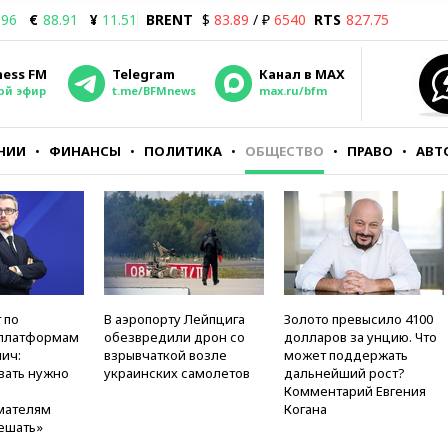
.96
€
88.91
¥
11.51
BRENT
$
83.89
/ ₽
6540
RTS
827.75
ness FM
Telegram
Канал в MAX
ой эфир
t.me/BFMnews
max.ru/bfm
НИИ
ФИНАНСЫ
ПОЛИТИКА
ОБЩЕСТВО
ПРАВО
АВТ
 по
В аэропорту Лейпцига
Золото превысило 4100
платформам
обезвредили дрон со
долларов за унцию. Что
ич:
взрывчаткой возле
может поддержать
вать нужно
украинских самолетов
дальнейший рост?
Комментарий Евгения
мателям
Когана
ешать»