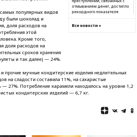
преступлений, связанных с
отмыванием денег, достигло
 самых популярных видов
рекордного показателя
оду были шоколад и
12:40
В Подмосковье
я, доля расходов на
Все новости »
женщина и трехлетний
отребления этой
ребенок погибли при падении
из окна
еловека. Кроме того,
я доля расходов на
12:22
В России с 1 сентября
ительных сроков хранения
изменятся билеты на
общественный транспорт
рулеты и так далее) — 24%.
12:15
Иран и Оман
 и прочие мучные кондитерские изделия недлительных
согласовали главные пункты
сделки по открытию
ов на сладости составила 11%, на сахаристые
Ормузского пролива
 — 27%. Потребление карамели находилось на уровне 1,2
аристых кондитерских изделий — 6,7 кг.
11:58
Politico: США
восстановили обмен
разведданными с Украиной
11:58
Великобритания
расширила санкции против
России
11:37
В Ярославской области