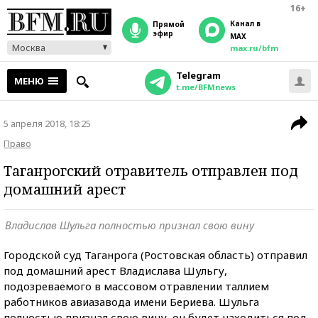
16+
Канал в
прямой
эфир
MAX
Москва
max.ru/bfm
Telegram
МЕНЮ
t.me/BFMnews
5 апреля 2018, 18:25
Право
Таганрогский отравитель отправлен под
домашний арест
Владислав Шульга полностью признал свою вину
Городской суд Таганрога (Ростовская область) отправил
под домашний арест Владислава Шульгу,
подозреваемого в массовом отравлении таллием
работников авиазавода имени Бериева. Шульга
полностью признал свою вину, он будет находиться под