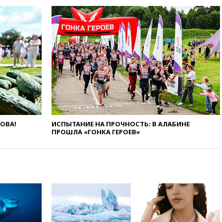
вчера, 21:26
Лидеры сборной
РФ по гимнастике получили
официальный отказ в визах от
Хорватии
вчера, 21:15
Пентагон
опубликовал 16 новых видео с
НЛО
вчера, 21:00
На границе
Украины с Польшей скопилось
свыше 6,5 тысячи грузовиков
вчера, 20:53
Швыдкой:
ЛОВА!
ИСПЫТАНИЕ НА ПРОЧНОСТЬ: В АЛАБИНЕ
«Интервидение» точно
ПРОШЛА «ГОНКА ГЕРОЕВ»
пройдет в 2026 году
вчера, 20:45
ПВО за день
сбила еще 75 украинских
беспилотников над Россией
вчера, 20:35
Велосипедист
погиб при атаке FPV-дрона в
Белгородской области
вчера, 20:30
Лидию Невзорову