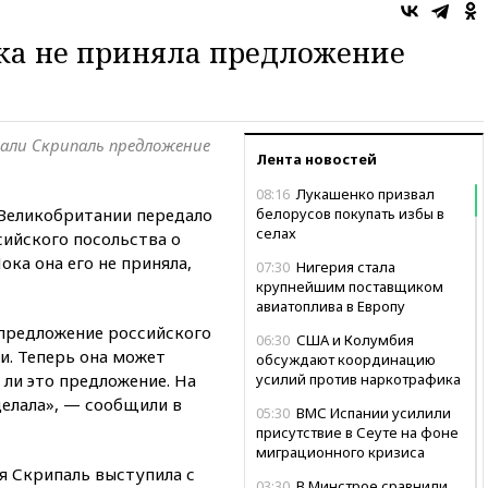
ка не приняла предложение
али Скрипаль предложение
Лента новостей
08:16
Лукашенко призвал
Великобритании передало
белорусов покупать избы в
селах
ийского посольства о
ка она его не приняла,
07:30
Нигерия стала
крупнейшим поставщиком
авиатоплива в Европу
предложение российского
06:30
США и Колумбия
и. Теперь она может
обсуждают координацию
 ли это предложение. На
усилий против наркотрафика
делала», — сообщили в
05:30
ВМС Испании усилили
присутствие в Сеуте на фоне
миграционного кризиса
я Скрипаль выступила с
03:30
В Минстрое сравнили