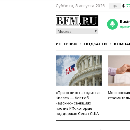
Суббота, 8 августа 2026
$
7
ЦБ
Busi
прям
Москва
ИНТЕРВЬЮ
ПОДКАСТЫ
КОМПА
СТИЛЬ
ТЕСТЫ
«Право вето находится в
Московская
Киеве» — Бовт об
стремитель
«адских» санкциях
против РФ, которые
поддержал Сенат США