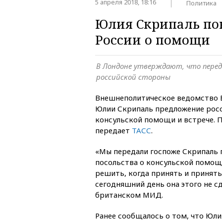
5 апреля 2018, 18:16
Политика
Юлия Скрипаль по
России о помощи
В Лондоне утверждают, что перед
российской стороны
Внешнеполитическое ведомство 
Юлии Скрипаль предложение росс
консульской помощи и встрече. По
передает
ТАСС
.
«Мы передали госпоже Скрипаль 
посольства о консульской помощ
решить, когда принять и принять
сегодняшний день она этого не с
британском МИД.
Ранее сообщалось о том, что Юли