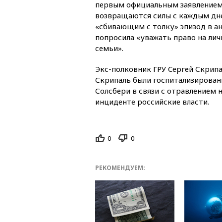
первым официальным заявлением,
возвращаются силы с каждым дне
«сбивающим с толку» эпизод в а
попросила «уважать право на лич
семьи».
Экс-полковник ГРУ Cергей Скрипа
Скрипаль были госпитализирован
Солсбери в связи с отравлением
инциденте российские власти.
0
0
РЕКОМЕНДУЕМ: