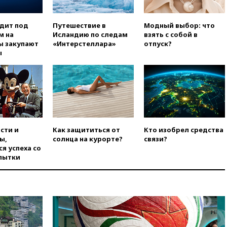
заочно арестовали по делу о
финансировании
экстремизма
одит под
Путешествие в
Модный выбор: что
м на
Исландию по следам
взять с собой в
вчера, 20:20
Суд США
ы закупают
«Интерстеллара»
отпуск?
постановил остановить
ы
строительство бального зала в
Белом доме
вчера, 20:15
Сенат США
одобрил ужесточение
санкций против России и
Ирана
вчера, 20:00
СК возбудил дело
сти и
Как защититься от
Кто изобрел средства
против журналистки Катерины
ы,
солнца на курорте?
связи?
Гордеевой о фейках о ВС
я успеха со
России
пытки
вчера, 19:45
ISU предоставил
нейтральный статус
фигуристкам Валиевой и
Трусовой
вчера, 19:35
Зеленский
впервые совершил
официальный визит в Сербию