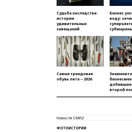
Судьба наследства:
Бизнес ух
истории
воду: заче
удивительных
суперъяхт
завещаний
субмарин
Самая трендовая
Знаменито
обувь лета – 2026
бизнесмен
добившиес
второй по
Новости СМИ2
ФОТОИСТОРИИ