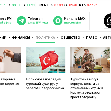
7.96
€
88.91
¥
11.51
BRENT
$
83.89
/ ₽
6540
RTS
827.75
ness FM
Telegram
Канал в MAX
ой эфир
t.me/BFMnews
max.ru/bfm
НИИ
ФИНАНСЫ
ПОЛИТИКА
ОБЩЕСТВО
ПРАВО
АВТ
 вторичка
Дрон снова повредил
Туристы не могут
но дорожает
турецкий сухогруз у
вернуть деньги за
берегов Новороссийска
отмененный отдых в
Крыму, а отельеры
просят отсрочку