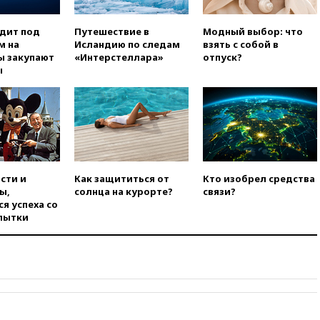
вчера, 22:45
Литовец
протаранил погранпункт при
попытке попасть в Россию
одит под
Путешествие в
Модный выбор: что
м на
Исландию по следам
взять с собой в
вчера, 22:28
Бессент
ы закупают
«Интерстеллара»
отпуск?
анонсировал скорое
ы
соглашение о прекращении
огня США и Ирана
вчера, 22:15
Три человека
получили ножевые ранения
при нападении в Чехии
вчера, 22:00
Путин поручил
выделить средства на новые
сти и
Как защититься от
Кто изобрел средства
РЛС для Белгородской
ы,
солнца на курорте?
связи?
области
я успеха со
пытки
вчера, 21:56
The Atlantic: Маск
отказал Украине в
использовании Starlink для
атак вглубь РФ
вчера, 21:35
После пожара на
складе в Брянске возбудили
уголовное дело