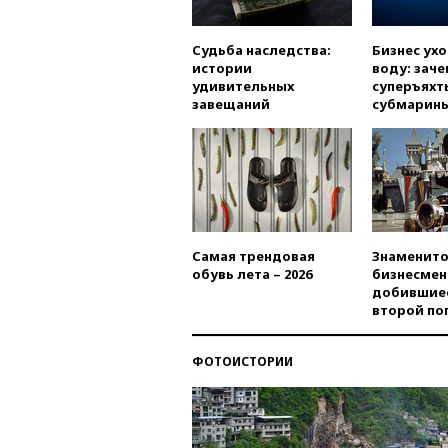
Судьба наследства:
Бизнес ух
истории
воду: заче
удивительных
суперъяхт
завещаний
субмарин
Самая трендовая
Знаменито
обувь лета – 2026
бизнесмен
добившиес
второй по
ФОТОИСТОРИИ