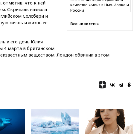
 отметив, что к ней
качество жилья в Нью-Йорке и
м. Скрипаль назвала
России
нглийском Солсбери и
02:30
Трамп попросил
ную жизнь и жизнь ее
Все новости »
отпустить его с круглого стола
в Госдепе, чтобы «вести
войну»
ль и его дочь Юлия
01:35
Мигрант погиб при
ы 4 марта в британском
попытке попасть из Марокко в
 неизвестным веществом. Лондон обвинил в этом
Сеуту на параплане
00:30
FT: ЕС не готов принять в
блок Украину из-за уровня
коррупции
вчера, 23:35
Лукашенко
объяснил экономическую
выгоду безвизового режима с
ЕС
вчера, 22:59
На башню
ресторана «Армения» в
Москве вернут утраченную
скульптуру балерины