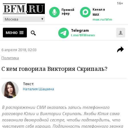
16+
Канал в
прямой
эфир
MAX
Москва
max.ru/bfm
Telegram
МЕНЮ
t.me/BFMnews
6 апреля 2018, 02:03
Политика
С кем говорила Виктория Скрипаль?
Текст:
Наталия Шашина
В распоряжении СМИ оказалась запись телефонного
разговора Юлии и Виктории Скрипаль. Якобы Юлия сама
позвонила двоюродной сестре, чтобы подтвердить, что
чувствует себя хорошо. Подлинность телефонного звонка