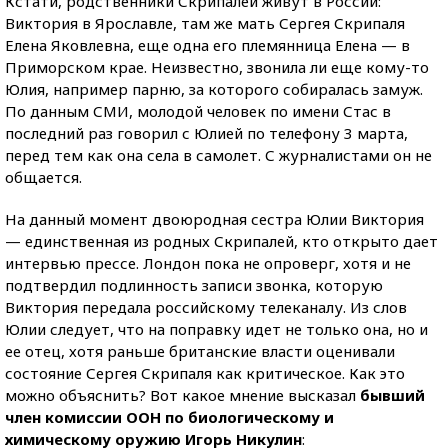
Кстати, родственники Скрипалей живут в России:
Виктория в Ярославле, там же мать Сергея Скрипаля
Елена Яковлевна, еще одна его племянница Елена — в
Приморском крае. Неизвестно, звонила ли еще кому-то
Юлия, например парню, за которого собиралась замуж.
По данным СМИ, молодой человек по имени Стас в
последний раз говорил с Юлией по телефону 3 марта,
перед тем как она села в самолет. С журналистами он не
общается.
На данный момент двоюродная сестра Юлии Виктория
— единственная из родных Скрипалей, кто открыто дает
интервью прессе. Лондон пока не опроверг, хотя и не
подтвердил подлинность записи звонка, которую
Виктория передала российскому телеканалу. Из слов
Юлии следует, что на поправку идет не только она, но и
ее отец, хотя раньше британские власти оценивали
состояние Сергея Скрипаля как критическое. Как это
можно объяснить? Вот какое мнение высказал
бывший
член комиссии ООН по биологическому и
химическому оружию Игорь Никулин
: