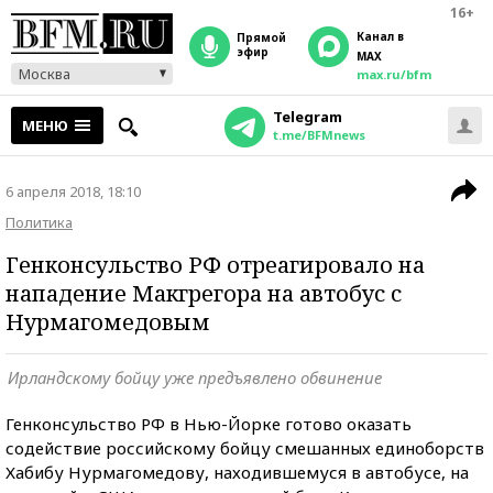
16+
Канал в
прямой
эфир
MAX
Москва
max.ru/bfm
Telegram
МЕНЮ
t.me/BFMnews
6 апреля 2018, 18:10
Политика
Генконсульство РФ отреагировало на
нападение Макгрегора на автобус с
Нурмагомедовым
Ирландскому бойцу уже предъявлено обвинение
Генконсульство РФ в Нью-Йорке готово оказать
содействие российскому бойцу смешанных единоборств
Хабибу Нурмагомедову, находившемуся в автобусе, на