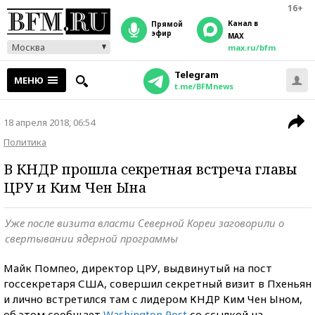
16+
Канал в
прямой
эфир
MAX
Москва
max.ru/bfm
Telegram
МЕНЮ
t.me/BFMnews
18 апреля 2018, 06:54
Политика
В КНДР прошла секретная встреча главы
ЦРУ и Ким Чен Ына
Уже после визита власти Северной Кореи заговорили о
свертывании ядерной программы
Майк Помпео, директор ЦРУ, выдвинутый на пост
госсекретаря США, совершил секретный визит в Пхеньян
и лично встретился там с лидером КНДР Ким Чен Ыном,
об этом сообщает
Washington Post
со ссылкой на