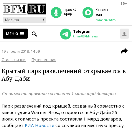
16+
Канал в
прямой
эфир
MAX
Москва
max.ru/bfm
Telegram
МЕНЮ
t.me/BFMnews
19 апреля 2018, 14:59
Стиль жизни
Путешествия
Крытый парк развлечений открывается в
Абу-Даби
Стоимость проекта составила 1 миллиард долларов
Парк развлечений под крышей, созданный совместно с
киностудией Warner Bros., откроется в Абу-Даби 25
июля, стоимость проекта составила 1 млрд долларов,
сообщает
РИА Новости
со ссылкой на местную прессу.