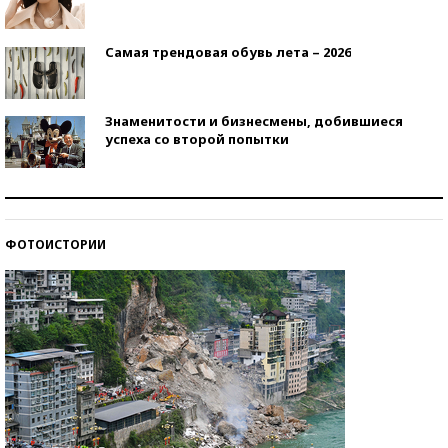
Самая трендовая обувь лета – 2026
Знаменитости и бизнесмены, добившиеся
успеха со второй попытки
Как защититься от солнца на курорте?
ФОТОИСТОРИИ
Кто изобрел средства связи?