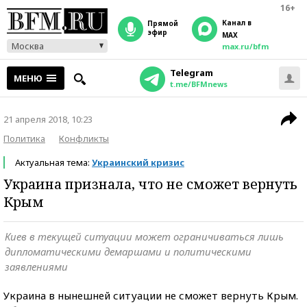
16+
Канал в
прямой
эфир
MAX
Москва
max.ru/bfm
Telegram
МЕНЮ
t.me/BFMnews
21 апреля 2018, 10:23
Политика
Конфликты
Актуальная тема:
Украинский кризис
Украина признала, что не сможет вернуть
Крым
Киев в текущей ситуации может ограничиваться лишь
дипломатическими демаршами и политическими
заявлениями
Украина в нынешней ситуации не сможет вернуть Крым.