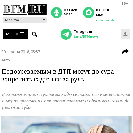
16+
Канал в
прямой
эфир
MAX
Москва
max.ru/bfm
Telegram
МЕНЮ
t.me/BFMnews
30 апреля 2018, 05:57
Авто
Подозреваемым в ДТП могут до суда
запретить садиться за руль
В Уголовно-процессуальном кодексе появится новая статья
о мерах пресечения для подозреваемых и обвиняемых лиц до
решения суда