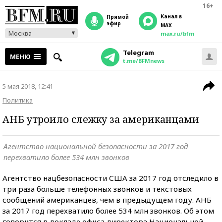
16+
Канал в
прямой
эфир
MAX
Москва
max.ru/bfm
Telegram
МЕНЮ
t.me/BFMnews
5 мая 2018, 12:41
Политика
АНБ утроило слежку за американцами
Агентство национальной безопасности за 2017 год
перехватило более 534 млн звонков
Агентство нацбезопасности США за 2017 год отследило в
три раза больше телефонных звонков и текстовых
сообщений американцев, чем в предыдущем году. АНБ
за 2017 год перехватило более 534 млн звонков. Об этом
говорится в докладе офиса директора Национальной