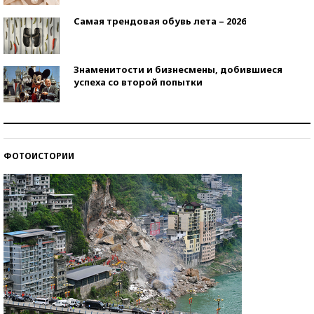
Самая трендовая обувь лета – 2026
Знаменитости и бизнесмены, добившиеся
успеха со второй попытки
Как защититься от солнца на курорте?
ФОТОИСТОРИИ
Кто изобрел средства связи?