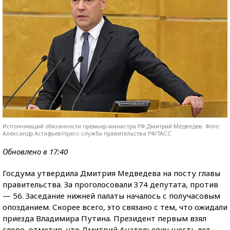
Исполняющий обязанности премьер-министра РФ Дмитрий Медведев. Фото:
Александр Астафьев/пресс-служба правительства РФ/ТАСС
Обновлено в 17:40
Госдума утвердила Дмитрия Медведева на посту главы
правительства. За проголосовали 374 депутата, против
— 56. Заседание нижней палаты началось с получасовым
опозданием. Скорее всего, это связано с тем, что ожидали
приезда Владимира Путина. Президент первым взял
слово, отметив, что Дмитрий Анатольевич шесть лет