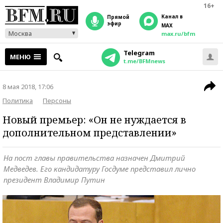
16+
Канал в
прямой
эфир
MAX
Москва
max.ru/bfm
Telegram
МЕНЮ
t.me/BFMnews
8 мая 2018, 17:06
Политика
Персоны
Новый премьер: «Он не нуждается в
дополнительном представлении»
На пост главы правительства назначен Дмитрий
Медведев. Его кандидатуру Госдуме представил лично
президент Владимир Путин