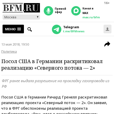
16+
Канал в
прямой
эфир
MAX
Москва
max.ru/bfm
Telegram
МЕНЮ
t.me/BFMnews
13 мая 2018, 19:50
Политика
Посол США в Германии раскритиковал
реализацию «Северного потока — 2»
ФРГ ранее выдала разрешение на прокладку газопровода из
РФ
Посол США в Германии Ричард Гренелл раскритиковал
реализацию проекта «Северный поток — 2». Он заявил,
что в ФРГ обеспокоены реализацией проекта
трубопровода. «Речь идет о российском влиянии», —