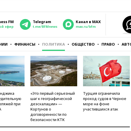
ness FM
Telegram
Канал в MAX
ой эфир
t.me/BFMnews
max.ru/bfm
НИИ
ФИНАНСЫ
ПОЛИТИКА
ОБЩЕСТВО
ПРАВО
АВТ
енджика
«Это первый серьезный
Турция ограничила
удительную
шаг к географической
проход судов в Черное
пляжей при
деэскалации» —
море на фоне
А
Кортунов о
участившихся атак
договоренности по
безопасности КТК