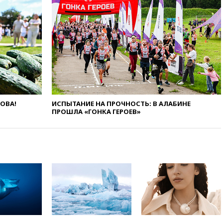
усилий против наркотрафика
05:30
ВМС Испании усилили
присутствие в Сеуте на фоне
миграционного кризиса
03:30
В Минстрое сравнили
качество жилья в Нью-Йорке и
России
02:30
Трамп попросил
отпустить его с круглого стола
в Госдепе, чтобы «вести
ЛОВА!
ИСПЫТАНИЕ НА ПРОЧНОСТЬ: В АЛАБИНЕ
войну»
ПРОШЛА «ГОНКА ГЕРОЕВ»
01:35
Мигрант погиб при
попытке попасть из Марокко в
Сеуту на параплане
00:30
FT: ЕС не готов принять в
блок Украину из-за уровня
коррупции
вчера, 23:35
Лукашенко
объяснил экономическую
выгоду безвизового режима с
ЕС