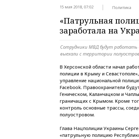
15 мая 2018, 07:02
Политика
«Патрульная поли
заработала на Укр
Сотрудники МВД будут работать 
выехали с территории полуостро
В Херсонской области начал рабо
полиции в Крыму и Севастополе»
управление национальной полици
Facebook. Правоохранители будут
Геническом, Каланчацком и Чапл
граничащих с Крымом. Кроме тог
контроль основные трассы, соед
полуостровом.
Глава Нацполиции Украины Серге
«патрульную полицию Республики