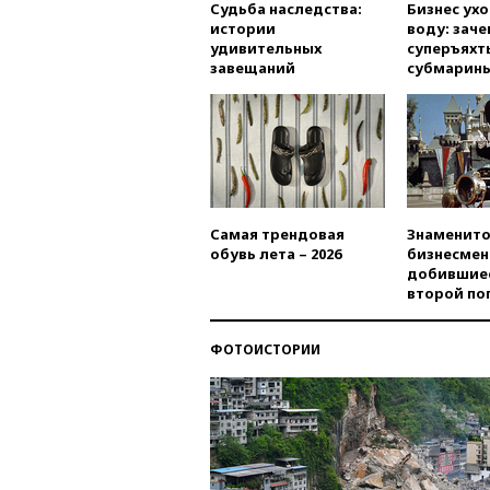
Судьба наследства:
Бизнес ух
истории
воду: заче
удивительных
суперъяхт
завещаний
субмарин
Самая трендовая
Знаменито
обувь лета – 2026
бизнесмен
добившиес
второй по
ФОТОИСТОРИИ