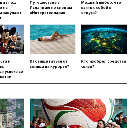
одит под
Путешествие в
Модный выбор: что
вчера, 22:59
На башню
м на
Исландию по следам
взять с собой в
ресторана «Армения» в
ы закупают
«Интерстеллара»
отпуск?
Москве вернут утраченную
ы
скульптуру балерины
вчера, 22:45
Литовец
протаранил погранпункт при
попытке попасть в Россию
вчера, 22:28
Бессент
анонсировал скорое
соглашение о прекращении
сти и
Как защититься от
Кто изобрел средства
огня США и Ирана
ы,
солнца на курорте?
связи?
я успеха со
вчера, 22:15
Три человека
пытки
получили ножевые ранения
при нападении в Чехии
вчера, 22:00
Путин поручил
выделить средства на новые
РЛС для Белгородской
области
вчера, 21:56
The Atlantic: Маск
отказал Украине в