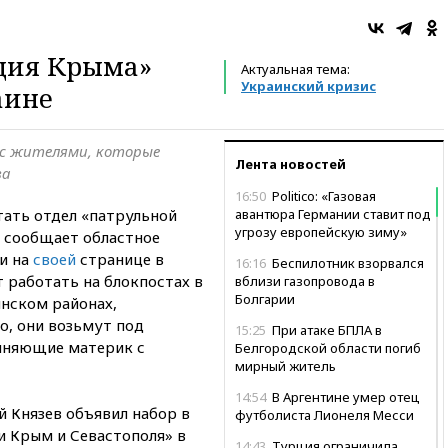
ция Крыма»
Актуальная тема:
Украинский кризис
аине
с жителями, которые
Лента новостей
ва
16:50
Politico: «Газовая
тать отдел «патрульной
авантюра Германии ставит под
угрозу европейскую зиму»
, сообщает областное
и на
своей
странице в
16:16
Беспилотник взорвался
 работать на блокпостах в
вблизи газопровода в
Болгарии
ынском районах,
о, они возьмут под
15:25
При атаке БПЛА в
иняющие материк с
Белгородской области погиб
мирный житель
14:54
В Аргентине умер отец
й Князев объявил набор в
футболиста Лионеля Месси
 Крым и Севастополя» в
14:43
Турция ограничила