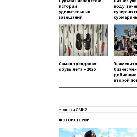
Судьба наследства:
Бизнес ух
истории
воду: заче
удивительных
суперъяхт
завещаний
субмарин
Самая трендовая
Знаменито
обувь лета – 2026
бизнесмен
добившиес
второй по
Новости СМИ2
ФОТОИСТОРИИ