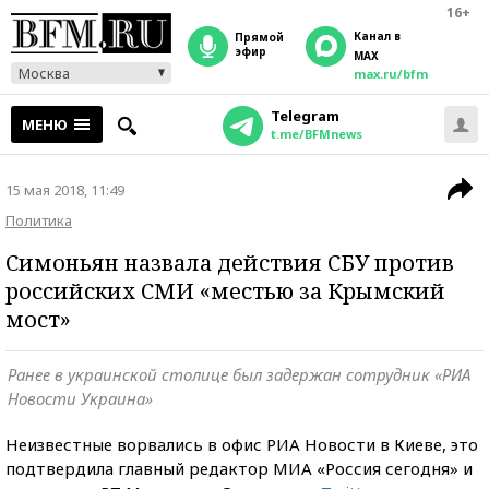
16+
Канал в
прямой
эфир
MAX
Москва
max.ru/bfm
Telegram
МЕНЮ
t.me/BFMnews
15 мая 2018, 11:49
Политика
Симоньян назвала действия СБУ против
российских СМИ «местью за Крымский
мост»
Ранее в украинской столице был задержан сотрудник «РИА
Новости Украина»
Неизвестные ворвались в офис РИА Новости в Киеве, это
подтвердила главный редактор МИА «Россия сегодня» и