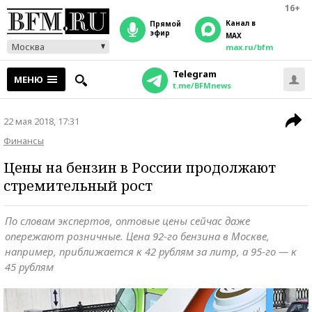
16+
Канал в
прямой
эфир
MAX
Москва
max.ru/bfm
Telegram
МЕНЮ
t.me/BFMnews
22 мая 2018, 17:31
Финансы
Цены на бензин в России продолжают
стремительный рост
По словам экспертов, оптовые цены сейчас даже
опережают розничные. Цена 92-го бензина в Москве,
например, приближается к 42 рублям за литр, а 95-го — к
45 рублям