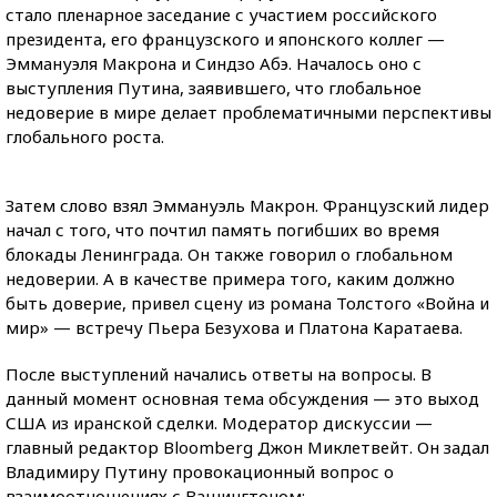
стало пленарное заседание с участием российского
президента,
его французского и японского коллег —
Эммануэля Макрона и Синдзо Абэ. Началось оно с
выступления Путина, заявившего, что глобальное
недоверие в мире делает проблематичными перспективы
глобального роста.
Затем слово взял Эммануэль Макрон. Французский лидер
начал с того, что почтил память погибших во время
блокады Ленинграда. Он также говорил о глобальном
недоверии. А в качестве примера того, каким должно
быть доверие, привел сцену из романа Толстого «Война и
мир» — встречу Пьера Безухова и Платона Каратаева.
После выступлений начались ответы на вопросы. В
данный момент основная тема обсуждения — это выход
США из иранской сделки. Модератор дискуссии —
главный редактор Bloomberg Джон Миклетвейт. Он задал
Владимиру Путину провокационный вопрос о
взаимоотношениях с Вашингтоном: