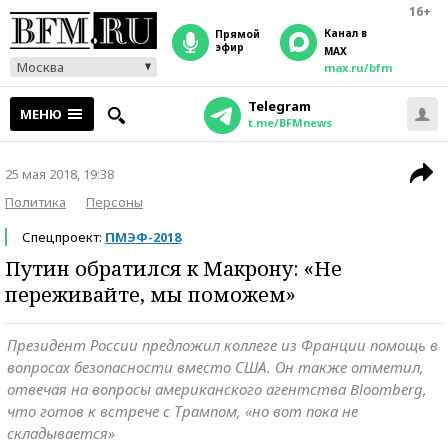
16+
Канал в
прямой
эфир
MAX
Москва
max.ru/bfm
Telegram
МЕНЮ
t.me/BFMnews
25 мая 2018, 19:38
Политика
Персоны
Спецпроект:
ПМЭФ-2018
Путин обратился к Макрону: «Не
переживайте, мы поможем»
Президент России предложил коллеге из Франции помощь в
вопросах безопасности вместо США. Он также отметил,
отвечая на вопросы американского агентства Bloomberg,
что готов к встрече с Трампом, «но вот пока не
складывается»