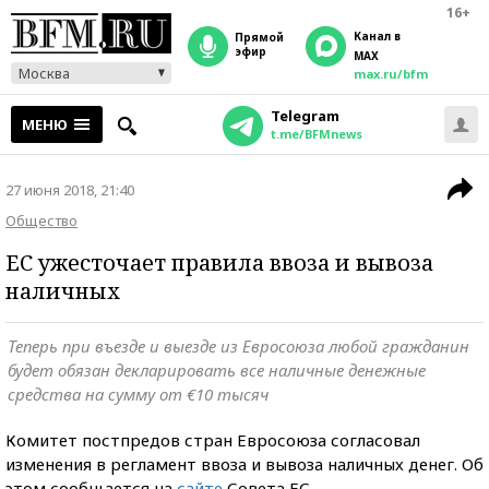
16+
Канал в
прямой
эфир
MAX
Москва
max.ru/bfm
Telegram
МЕНЮ
t.me/BFMnews
27 июня 2018, 21:40
Общество
ЕС ужесточает правила ввоза и вывоза
наличных
Теперь при въезде и выезде из Евросоюза любой гражданин
будет обязан декларировать все наличные денежные
средства на сумму от €10 тысяч
Комитет постпредов стран Евросоюза согласовал
изменения в регламент ввоза и вывоза наличных денег. Об
этом сообщается на
сайте
Совета ЕС.