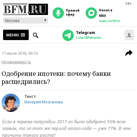
16+
Канал в
прямой
эфир
MAX
Москва
max.ru/bfm
Telegram
МЕНЮ
t.me/BFMnews
17 июля 2018, 09:10
Недвижимость
Одобрение ипотеки: почему банки
расщедрились?
Текст:
Валерия Мозганова
Если в первом полугодии 2017-го было одобрено 55% всех
заявок, то за тот же период этого года — уже 77%. В чем
причины такого роста?