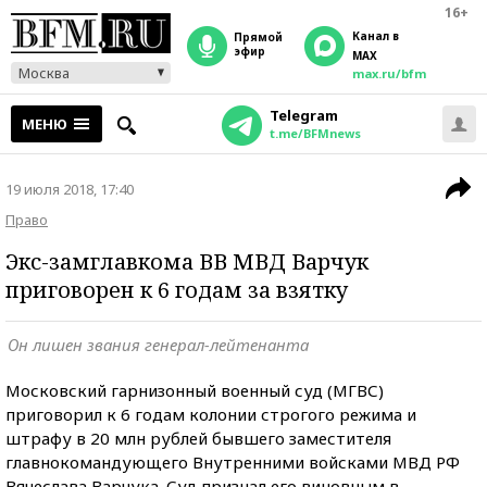
16+
Канал в
прямой
эфир
MAX
Москва
max.ru/bfm
Telegram
МЕНЮ
t.me/BFMnews
19 июля 2018, 17:40
Право
Экс-замглавкома ВВ МВД Варчук
приговорен к 6 годам за взятку
Он лишен звания генерал-лейтенанта
Московский гарнизонный военный суд (МГВС)
приговорил к 6 годам колонии строгого режима и
штрафу в 20 млн рублей бывшего заместителя
главнокомандующего Внутренними войсками МВД РФ
Вячеслава Варчука. Суд признал его виновным в