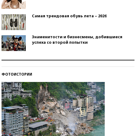
Самая трендовая обувь лета – 2026
Знаменитости и бизнесмены, добившиеся
успеха со второй попытки
Как защититься от солнца на курорте?
ФОТОИСТОРИИ
Кто изобрел средства связи?