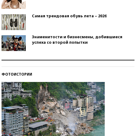
Самая трендовая обувь лета – 2026
Знаменитости и бизнесмены, добившиеся
успеха со второй попытки
Как защититься от солнца на курорте?
ФОТОИСТОРИИ
Кто изобрел средства связи?