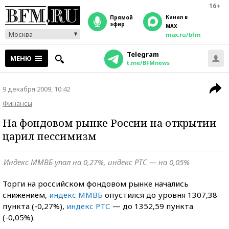
16+
Канал в
прямой
эфир
MAX
Москва
max.ru/bfm
Telegram
МЕНЮ
t.me/BFMnews
9 декабря 2009, 10:42
Финансы
На фондовом рынке России на открытии
царил пессимизм
Индекс ММВБ упал на 0,27%, индекс РТС — на 0,05%
Торги на российском фондовом рынке начались
снижением,
индекс ММВБ
опустился до уровня 1307,38
пункта (-0,27%),
индекс РТС
— до 1352,59 пункта
(-0,05%).