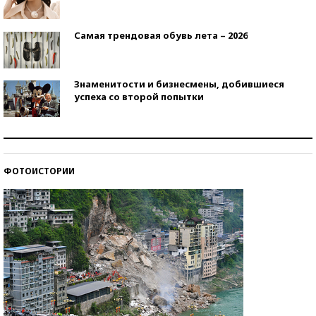
Самая трендовая обувь лета – 2026
Знаменитости и бизнесмены, добившиеся
успеха со второй попытки
Как защититься от солнца на курорте?
ФОТОИСТОРИИ
Кто изобрел средства связи?