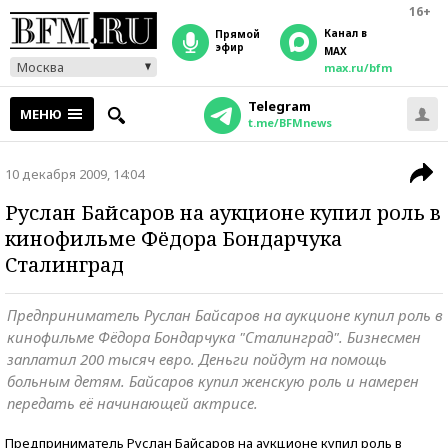
16+
Канал в
прямой
эфир
MAX
Москва
max.ru/bfm
Telegram
МЕНЮ
t.me/BFMnews
10 декабря 2009, 14:04
Руслан Байсаров на аукционе купил роль в
кинофильме Фёдора Бондарчука
Сталинград
Предприниматель Руслан Байсаров на аукционе купил роль в
кинофильме Фёдора Бондарчука "Сталинград". Бизнесмен
заплатил 200 тысяч евро. Деньги пойдут на помощь
больным детям. Байсаров купил женскую роль и намерен
передать её начинающей актрисе.
Предприниматель Руслан Байсаров на аукционе купил роль в