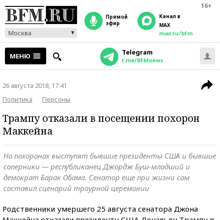
16+
Канал в
прямой
эфир
MAX
Москва
max.ru/bfm
Telegram
МЕНЮ
t.me/BFMnews
26 августа 2018, 17:41
Политика
Персоны
Трампу отказали в посещении похорон
Маккейна
На похоронах выступят бывшие президенты США и бывшие
соперники — республиканец Джордж Буш-младший и
демократ Барак Обама. Сенатор еще при жизни сам
составил сценарий траурной церемонии
Родственники умершего 25 августа сенатора Джона
Маккейна отказали президенту США Дональду Трампу в