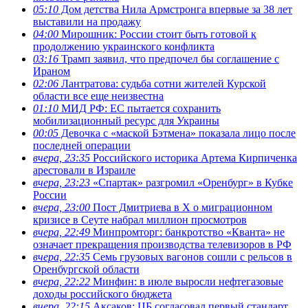
05:10
Дом детства Нила Армстронга впервые за 38 лет
выставили на продажу
04:00
Мирошник: России стоит быть готовой к
продолжению украинского конфликта
03:16
Трамп заявил, что предпочел бы соглашение с
Ираном
02:06
Лантратова: судьба сотни жителей Курской
области все еще неизвестна
01:10
МИД РФ: ЕС пытается сохранить
мобилизационный ресурс для Украины
00:05
Девочка с «маской Бэтмена» показала лицо после
последней операции
вчера, 23:35
Российского историка Артема Кирпиченка
арестовали в Израиле
вчера, 23:23
«Спартак» разгромил «Оренбург» в Кубке
России
вчера, 23:00
Пост Дмитриева в X о миграционном
кризисе в Сеуте набрал миллион просмотров
вчера, 22:49
Минпромторг: банкротство «Кванта» не
означает прекращения производства телевизоров в РФ
вчера, 22:35
Семь грузовых вагонов сошли с рельсов в
Оренбургской области
вчера, 22:22
Минфин: в июле выросли нефтегазовые
доходы российского бюджета
вчера, 22:15
Аксаков: ЦБ согласовал первый стандарт