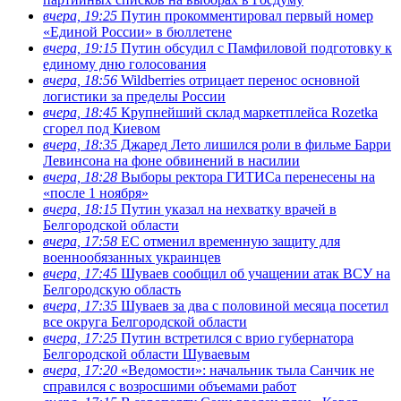
вчера, 19:25
Путин прокомментировал первый номер
«Единой России» в бюллетене
вчера, 19:15
Путин обсудил с Памфиловой подготовку к
единому дню голосования
вчера, 18:56
Wildberries отрицает перенос основной
логистики за пределы России
вчера, 18:45
Крупнейший склад маркетплейса Rozetka
сгорел под Киевом
вчера, 18:35
Джаред Лето лишился роли в фильме Барри
Левинсона на фоне обвинений в насилии
вчера, 18:28
Выборы ректора ГИТИСа перенесены на
«после 1 ноября»
вчера, 18:15
Путин указал на нехватку врачей в
Белгородской области
вчера, 17:58
ЕС отменил временную защиту для
военнообязанных украинцев
вчера, 17:45
Шуваев сообщил об учащении атак ВСУ на
Белгородскую область
вчера, 17:35
Шуваев за два с половиной месяца посетил
все округа Белгородской области
вчера, 17:25
Путин встретился с врио губернатора
Белгородской области Шуваевым
вчера, 17:20
«Ведомости»: начальник тыла Санчик не
справился с возросшими объемами работ