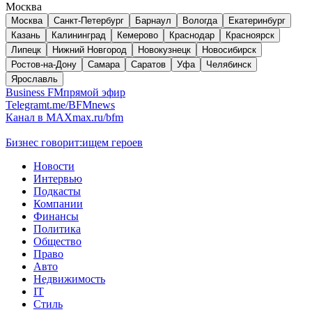
Москва
Москва
Санкт-Петербург
Барнаул
Вологда
Екатеринбург
Казань
Калининград
Кемерово
Краснодар
Красноярск
Липецк
Нижний Новгород
Новокузнецк
Новосибирск
Ростов-на-Дону
Самара
Саратов
Уфа
Челябинск
Ярославль
Business FM
прямой эфир
Telegram
t.me/BFMnews
Канал в MAX
max.ru/bfm
Бизнес говорит:
ищем героев
Новости
Интервью
Подкасты
Компании
Финансы
Политика
Общество
Право
Авто
Недвижимость
IT
Стиль