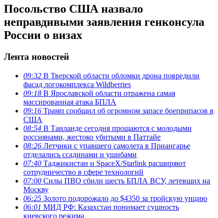
Посольство США назвало
неправдивыми заявления генконсула
России о визах
Лента новостей
09:32
В Тверской области обломки дрона повредили
фасад логокомплекса Wildberries
09:18
В Ярославской области отражена самая
массированная атака БПЛА
09:16
Трамп сообщил об огромном запасе боеприпасов в
США
08:54
В Таиланде сегодня прощаются с молодыми
россиянами, жестоко убитыми в Паттайе
08:26
Летчики с упавшего самолета в Приангарье
отделались ссадинами и ушибами
07:40
Таджикистан и SpaceX/Starlink расширяют
сотрудничество в сфере технологий
07:00
Силы ПВО сбили шесть БПЛА ВСУ, летевших на
Москву
06:25
Золото подорожало до $4350 за тройскую унцию
06:01
МИД РФ: Казахстан понимает сущность
киевского режима