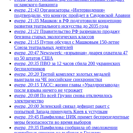
исламского банкинга
вчера, 21:43
Организаторы «Интервидения»
подтвердили, что конкурс пройдет в Саудовской Аравии
вчера, 21:35
Машков: в РФ подготовили концепцию
развития театрального искусства до 2035 года
вчера, 21:21
Правительство РФ разрешило продажу
бензина старых экологических классов
вчера, 21:15
Путин обсудил с Машковым 150-летие
Союза театральных деятелей
вчера, 20:47
Newsweek: «взрывная» диарея охватила 47
из 50 штатов США
вчера, 20:35
ПВО за 12 часов сбила 200 украинских
беспилотников
вчера, 20:20
Третий комплект золотых медалей
выиграли на ЧЕ российские синхронистки
вчера, 20:15
ТАСС: жизни главы «Уралдронзавода»
после взрыва ничего не угрожает
вчера, 20:08
По всей Грузии снова отключилось
электричество
вчера, 20:00
Зеленский связал дефицит ракет с
попыткой Запада принудить Киев к уступкам
вчера, 19:45
Памфилова: ЦИК примет беспрецедентные
меры безопасности во время выборов
вчера, 19:35
Памфилова сообщила об омоложении
партийных списков на выборах в Госдуму