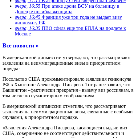
вчера, 17:15
В аэропорту Сочи введен план «Ковер»
вчера, 16:55
При атаке дрона ВСУ на больницу в
Донецке погибла женщина
вчера, 16:45
Франция уже три года не выдает визу
дипломату РФ
вчера, 16:35
ПВО сбила еще три БПЛА на подлете к
Москве
Все новости »
В американской дипмиссии утверждают, что рассматривают
заявления на неиммиграционные визы в приоритетном
порядке
Посольство США прокомментировало заявления генконсула
РФ в Хьюстоне Александра Писарева. Тот ранее заявил, что
Вашингтон «фактически прекратил» выдачу виз россиянам, в
том числе по гуманитарным соображениям.
В американской дипмиссии отметили, что рассматривают
заявления на неиммиграционные визы, связанные с особыми
случаями, в приоритетном порядке.
«Заявления Александра Писарева, касающиеся выдачи виз
США, совершенно не соответствуют действительности и