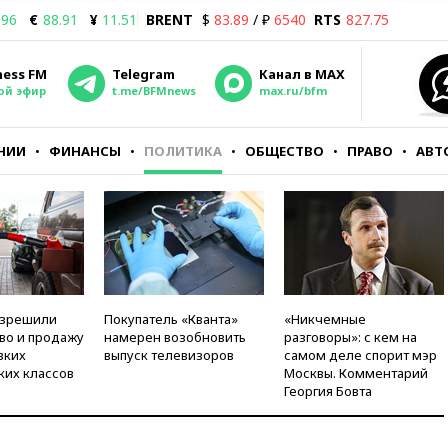
.96
€
88.91
¥
11.51
BRENT
$
83.89
/ ₽
6540
RTS
827.75
ness FM
Telegram
Канал в MAX
ой эфир
t.me/BFMnews
max.ru/bfm
НИИ
ФИНАНСЫ
ПОЛИТИКА
ОБЩЕСТВО
ПРАВО
АВТ
азрешили
Покупатель «Кванта»
«Никчемные
во и продажу
намерен возобновить
разговоры»: с кем на
зких
выпуск телевизоров
самом деле спорит мэр
ких классов
Москвы. Комментарий
Георгия Бовта