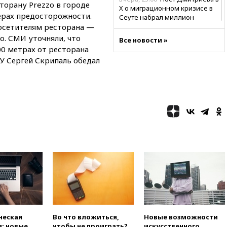
торану Prezzo в городе
X о миграционном кризисе в
мерах предосторожности.
Сеуте набрал миллион
посетителям ресторана —
просмотров
о. СМИ уточняли, что
Все новости »
вчера, 22:49
Минпромторг:
00 метрах от ресторана
банкротство «Кванта» не
РУ Сергей Скрипаль обедал
означает прекращения
производства телевизоров в
РФ
вчера, 22:35
Семь грузовых
вагонов сошли с рельсов в
Оренбургской области
вчера, 22:22
Минфин: в июле
выросли нефтегазовые
доходы российского бюджета
вчера, 22:15
Аксаков: ЦБ
согласовал первый стандарт
исламского банкинга
вчера, 21:43
Организаторы
«Интервидения»
подтвердили, что конкурс
ческая
Во что вложиться,
Новые возможности
пройдет в Саудовской Аравии
: новые
чтобы не проиграть?
искусственного