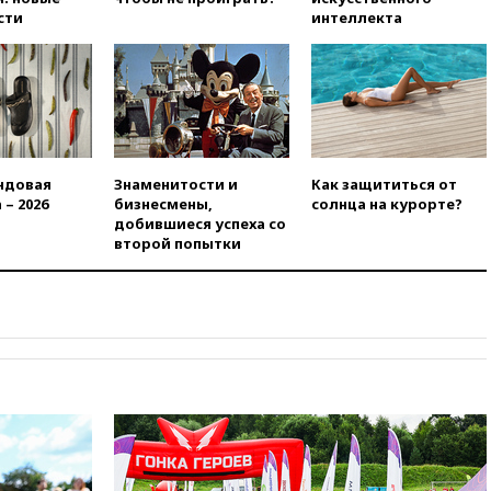
сти
интеллекта
вчера, 21:35
Машков: в РФ
подготовили концепцию
развития театрального
искусства до 2035 года
вчера, 21:21
Правительство
РФ разрешило продажу
бензина старых
экологических классов
ндовая
Знаменитости и
Как защититься от
 – 2026
бизнесмены,
солнца на курорте?
вчера, 21:15
Путин обсудил с
добившиеся успеха со
Машковым 150-летие Союза
второй попытки
театральных деятелей
вчера, 20:47
Newsweek:
«взрывная» диарея охватила
47 из 50 штатов США
вчера, 20:35
ПВО за 12 часов
сбила 200 украинских
беспилотников
вчера, 20:20
Третий комплект
золотых медалей выиграли на
ЧЕ российские синхронистки