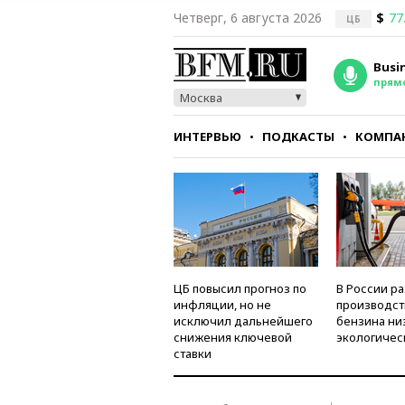
Четверг, 6 августа 2026
$
77
ЦБ
Busi
прям
Москва
ИНТЕРВЬЮ
ПОДКАСТЫ
КОМПА
СТИЛЬ
ТЕСТЫ
ЦБ повысил прогноз по
В России р
инфляции, но не
производст
исключил дальнейшего
бензина ни
снижения ключевой
экологичес
ставки