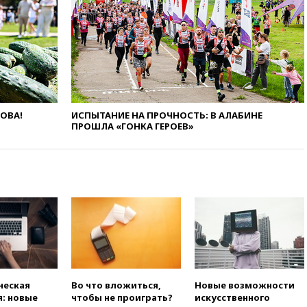
вчера, 20:15
ТАСС: жизни
главы «Уралдронзавода»
после взрыва ничего не
угрожает
вчера, 20:08
По всей Грузии
снова отключилось
электричество
вчера, 20:00
Зеленский связал
ЛОВА!
ИСПЫТАНИЕ НА ПРОЧНОСТЬ: В АЛАБИНЕ
дефицит ракет с попыткой
ПРОШЛА «ГОНКА ГЕРОЕВ»
Запада принудить Киев к
уступкам
вчера, 19:45
Памфилова: ЦИК
примет беспрецедентные
меры безопасности во время
выборов
вчера, 19:35
Памфилова
сообщила об омоложении
партийных списков на выборах
в Госдуму
ческая
Во что вложиться,
Новые возможности
вчера, 19:25
Путин
: новые
чтобы не проиграть?
искусственного
прокомментировал первый