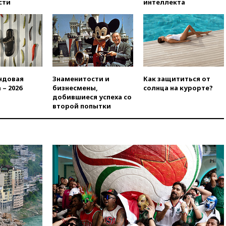
сти
интеллекта
номер «Единой России» в
бюллетене
вчера, 19:15
Путин обсудил с
Памфиловой подготовку к
единому дню голосования
вчера, 18:56
Wildberries
отрицает перенос основной
ндовая
Знаменитости и
Как защититься от
логистики за пределы России
 – 2026
бизнесмены,
солнца на курорте?
вчера, 18:45
Крупнейший
добившиеся успеха со
склад маркетплейса Rozetka
второй попытки
сгорел под Киевом
вчера, 18:35
Джаред Лето
лишился роли в фильме
Барри Левинсона на фоне
обвинений в насилии
вчера, 18:28
Выборы ректора
ГИТИСа перенесены на «после
1 ноября»
вчера, 18:15
Путин указал на
нехватку врачей в
Белгородской области