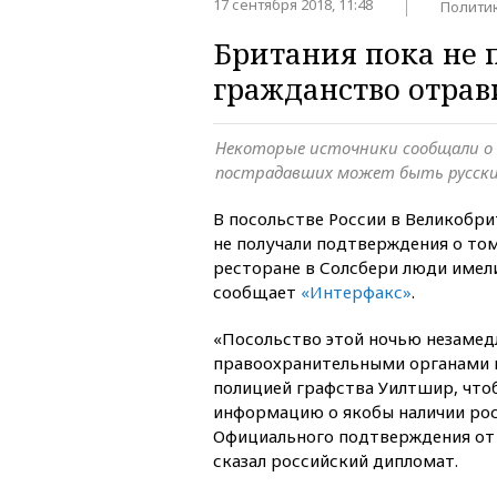
17 сентября 2018, 11:48
Полити
Британия пока не 
гражданство отрав
Некоторые источники сообщали о 
пострадавших может быть русск
В посольстве России в Великобри
не получали подтверждения о том
ресторане в Солсбери люди имел
сообщает
«Интерфакс»
.
«Посольство этой ночью незамедл
правоохранительными органами в
полицией графства Уилтшир, чт
информацию о якобы наличии рос
Официального подтверждения от 
сказал российский дипломат.