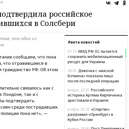
ка
подтвердила российское
ившихся в Солсбери
том, что один из
Лента новостей
им
01:10
МИД РФ: ЕС пытается
тании сообщили, что пока
сохранить мобилизационный
ресурс для Украины
, что отравившиеся в
и гражданство РФ. Об этом
00:05
Девочка с «маской
Бэтмена» показала лицо
после последней операции
ительно связалось как с
вчера, 23:35
Российского
 Лондоне, так и с
историка Артема Кирпиченка
обы подтвердить
арестовали в Израиле
сиян среди пострадавших.
вчера, 23:23
«Спартак»
полиции пока нет», —
разгромил «Оренбург» в
Кубке России
вчера, 23:00
Пост Дмитриева в