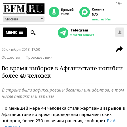
16+
Канал в
прямой
эфир
MAX
Москва
max.ru/bfm
Telegram
МЕНЮ
t.me/BFMnews
20 октября 2018, 17:50
Общество
Происшествия
Во время выборов в Афганистане погибли
более 40 человек
В стране были зафиксированы десятки инцидентов, в том
числе теракты и взрывы
По меньшей мере 44 человека стали жертвами взрывов в
Афаганистане во время проведения парламентских
выборов, более 230 получили ранения, сообщает
РИА
Новости
.