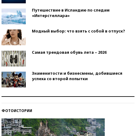
Путешествие в Исландию по следам
«Интерстеллара»
Модный выбор: что взять с собой в отпуск?
Самая трендовая обувь лета – 2026
Знаменитости и бизнесмены, добившиеся
успеха со второй попытки
Как защититься от солнца на курорте?
ФОТОИСТОРИИ
Кто изобрел средства связи?