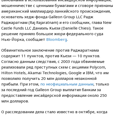
мошенничестве с ценными бумагами и сговоре признаны
американский миллиардер ланкийского происхождения,
основатель хедж-фонда Galleon Group LLC Радж
Раджаратнам (Raj Rajaratnam) и его сообщник, глава New
Castle Funds LLC Даниэль Кьези (Danielle Chiesi). Такое
решение приняло большое жюри федерального суда
Нью-Йорка, сообщает
Bloomberg
.
Обвинительное заключение против Раджаратнама
содержит 11 пунктов, против Кьези — 10 пунктов.
Согласно данным следствия, с 2003 года обвиняемые
реализовали ряд преступных схем с акциями Polycom,
Hilton Hotels, Akamai Technologies, Google и IBM, что им
позволило получить 20 млн долларов незаконной
прибыли. При этом,
по неофициальным данным
, только
за последний год Galleon Group выплатил банкам за
предоставление инсайдерской информации около 250
млн долларов.
О расследовании дела стало известно в октябре, когда