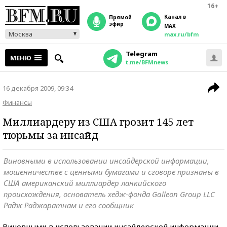
16+
Канал в
прямой
эфир
MAX
Москва
max.ru/bfm
Telegram
МЕНЮ
t.me/BFMnews
16 декабря 2009, 09:34
Финансы
Миллиардеру из США грозит 145 лет
тюрьмы за инсайд
Виновными в использовании инсайдерской информации,
мошенничестве с ценными бумагами и сговоре признаны в
США американский миллиардер ланкийского
происхождения, основатель хедж-фонда Galleon Group LLC
Радж Раджаратнам и его сообщник
Виновными в использовании инсайдерской информации,