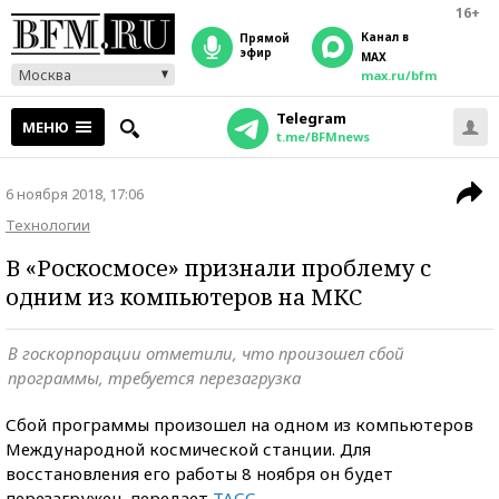
16+
Канал в
прямой
эфир
MAX
Москва
max.ru/bfm
Telegram
МЕНЮ
t.me/BFMnews
6 ноября 2018, 17:06
Технологии
В «Роскосмосе» признали проблему с
одним из компьютеров на МКС
В госкорпорации отметили, что произошел сбой
программы, требуется перезагрузка
Сбой программы произошел на одном из компьютеров
Международной космической станции. Для
восстановления его работы 8 ноября он будет
перезагружен, передает
ТАСС
.