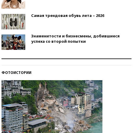
Самая трендовая обувь лета – 2026
Знаменитости и бизнесмены, добившиеся
успеха со второй попытки
Как защититься от солнца на курорте?
ФОТОИСТОРИИ
Кто изобрел средства связи?