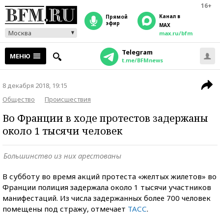
16+
Канал в
прямой
эфир
MAX
Москва
max.ru/bfm
Telegram
МЕНЮ
t.me/BFMnews
8 декабря 2018, 19:15
Общество
Происшествия
Во Франции в ходе протестов задержаны
около 1 тысячи человек
Большинство из них арестованы
В субботу во время акций протеста «желтых жилетов» во
Франции полиция задержала около 1 тысячи участников
манифестаций. Из числа задержанных более 700 человек
помещены под стражу, отмечает
ТАСС
.