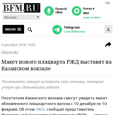
16+
Канал в
прямой
эфир
MAX
Москва
max.ru/bfm
Telegram
МЕНЮ
t.me/BFMnews
9 декабря 2018, 14:50
Общество
Макет нового плацкарта РЖД выставят на
Казанском вокзале
Посетители смогут оставить свои отзывы, которые
учтут при дальнейшей работе
Посетители Казанского вокзала смогут увидеть макет
обновленного плацкартного вагона с 10 декабря по 10
февраля. Об этом
ТАСС
сообщил представитель
Федеральной пассажирской компании (ФПК — «дочка»