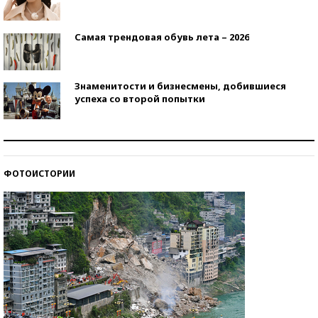
Самая трендовая обувь лета – 2026
Знаменитости и бизнесмены, добившиеся
успеха со второй попытки
Как защититься от солнца на курорте?
ФОТОИСТОРИИ
Кто изобрел средства связи?