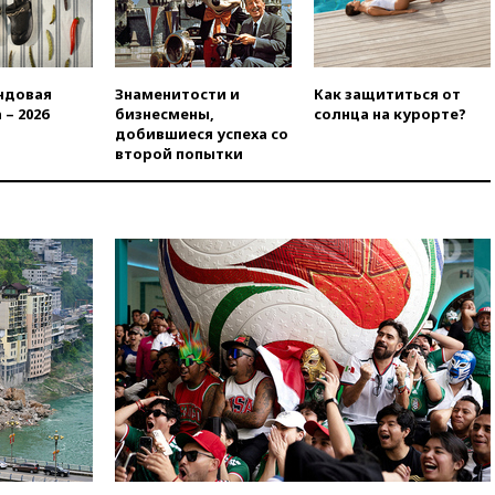
вчера, 20:00
Зеленский связал
дефицит ракет с попыткой
Запада принудить Киев к
уступкам
ндовая
Знаменитости и
Как защититься от
 – 2026
бизнесмены,
солнца на курорте?
вчера, 19:45
Памфилова: ЦИК
добившиеся успеха со
примет беспрецедентные
второй попытки
меры безопасности во время
выборов
вчера, 19:35
Памфилова
сообщила об омоложении
партийных списков на выборах
в Госдуму
вчера, 19:25
Путин
прокомментировал первый
номер «Единой России» в
бюллетене
вчера, 19:15
Путин обсудил с
Памфиловой подготовку к
единому дню голосования
вчера, 18:56
Wildberries
отрицает перенос основной