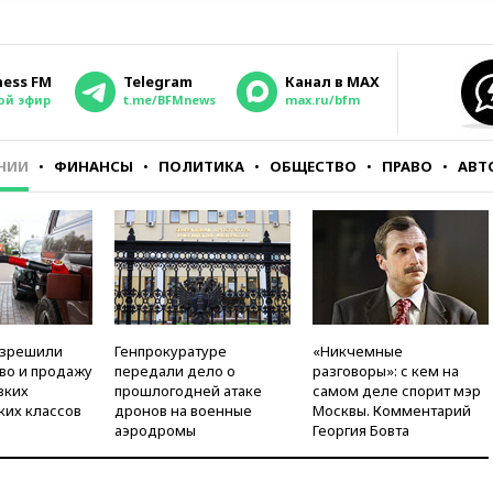
ness FM
Telegram
Канал в MAX
ой эфир
t.me/BFMnews
max.ru/bfm
НИИ
ФИНАНСЫ
ПОЛИТИКА
ОБЩЕСТВО
ПРАВО
АВТ
азрешили
Генпрокуратуре
«Никчемные
во и продажу
передали дело о
разговоры»: с кем на
зких
прошлогодней атаке
самом деле спорит мэр
ких классов
дронов на военные
Москвы. Комментарий
аэродромы
Георгия Бовта