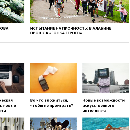
экологических классов
вчера, 21:15
Путин обсудил с
Машковым 150-летие Союза
театральных деятелей
ЛОВА!
ИСПЫТАНИЕ НА ПРОЧНОСТЬ: В АЛАБИНЕ
ПРОШЛА «ГОНКА ГЕРОЕВ»
вчера, 20:47
Newsweek:
«взрывная» диарея охватила
47 из 50 штатов США
вчера, 20:35
ПВО за 12 часов
сбила 200 украинских
беспилотников
вчера, 20:20
Третий комплект
золотых медалей выиграли на
ЧЕ российские синхронистки
вчера, 20:15
ТАСС: жизни
главы «Уралдронзавода»
ческая
Во что вложиться,
Новые возможности
после взрыва ничего не
: новые
чтобы не проиграть?
искусственного
угрожает
сти
интеллекта
вчера, 20:08
По всей Грузии
снова отключилось
электричество