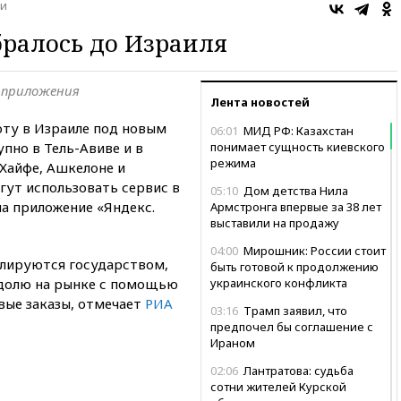
и
бралось до Израиля
 приложения
Лента новостей
оту в Израиле под новым
06:01
МИД РФ: Казахстан
пно в Тель-Авиве и в
понимает сущность киевского
режима
Хайфе, Ашкелоне и
гут использовать сервис в
05:10
Дом детства Нила
а приложение «Яндекс.
Армстронга впервые за 38 лет
выставили на продажу
04:00
Мирошник: России стоит
гулируются государством,
быть готовой к продолжению
 долю на рынке с помощью
украинского конфликта
вые заказы, отмечает
РИА
03:16
Трамп заявил, что
предпочел бы соглашение с
Ираном
02:06
Лантратова: судьба
сотни жителей Курской