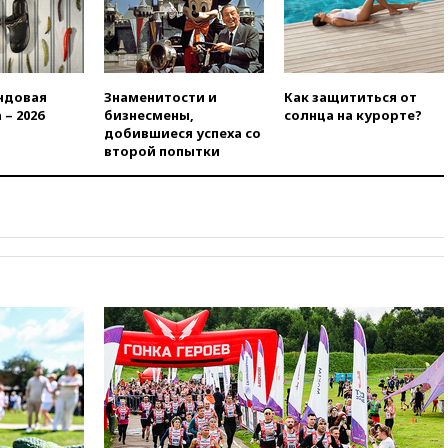
РФ
вчера, 22:35
Семь грузовых
вагонов сошли с рельсов в
Оренбургской области
ндовая
Знаменитости и
Как защититься от
вчера, 22:22
Минфин: в июле
 – 2026
бизнесмены,
солнца на курорте?
выросли нефтегазовые
добившиеся успеха со
доходы российского бюджета
второй попытки
вчера, 22:15
Аксаков: ЦБ
согласовал первый стандарт
исламского банкинга
вчера, 21:43
Организаторы
«Интервидения»
подтвердили, что конкурс
пройдет в Саудовской Аравии
вчера, 21:35
Машков: в РФ
подготовили концепцию
развития театрального
искусства до 2035 года
вчера, 21:21
Правительство
РФ разрешило продажу
бензина старых