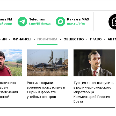
ness FM
Telegram
Канал в MAX
ой эфир
t.me/BFMnews
max.ru/bfm
НИИ
ФИНАНСЫ
ПОЛИТИКА
ОБЩЕСТВО
ПРАВО
АВТ
молочник»
Россия сохранит
Турция хочет выступить
ерен
военное присутствие в
в роли черноморского
азъяснения
Сирии в формате
миротворца.
онной
учебных центров
Комментарий Георгия
Бовта