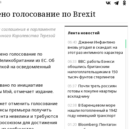
а
но голосование по Brexit
м соглашения в парламенте
Лента новостей
нного Королевства Терезой
06:40
Джанни Инфантино
вновь угодил в скандал: на
этот раз интимного характера
ено голосование по
еликобритании из ЕС. Об
06:33
ВВС: работы Бэнкси
лкой на осведомленный
обошлись британским
налогоплательщикам в 150
тысяч фунтов стерлингов
звано по инициативе
05:37
Почти треть россиян
 Мэй, отмечает издание.
готовы к покупке квартиры
вскладчину
ожет отменить голосование
02:38
В Баренцевом море
ансы премьера получить
нашли потопленный в 1942
году немецкий транспорт
нта невелики и требуются
вросоюзом для достижения
01:20
Bloomberg: Пентагон
 из сообщества.