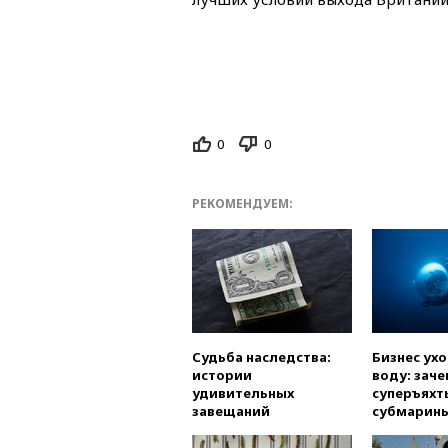
0
0
РЕКОМЕНДУЕМ:
Судьба наследства:
Бизнес ух
истории
воду: заче
удивительных
суперъяхт
завещаний
субмарин