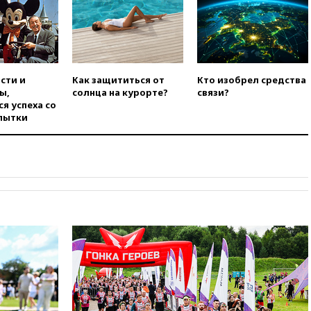
Ираном без ядерной сделки
вчера, 20:12
Финляндия не
намерена передавать Украине
ракеты для Patriot
вчера, 19:42
МВД намерено
сти и
Как защититься от
Кто изобрел средства
сократить срок уплаты
ы,
солнца на курорте?
связи?
автоштрафов для
я успеха со
иностранцев с 60 дней до
пытки
суток
вчера, 19:13
Оборонным
компаниям в США поручено
оперативно нарастить
производство вооружений
вчера, 18:54
ТАСС: Украина
лишится половины аграрного
экспорта из-за простоя в
портах Одессы
вчера, 18:18
БПЛА повторно
атаковали Белгород
вчера, 17:42
Израиль отверг
план Совета мира о выводе