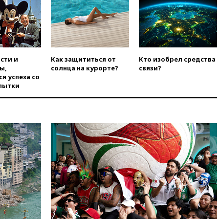
арестованы два руководителя
производителя БПЛА
вчера, 14:50
Лионель Месси
прибыл в Росарио на
похороны своего отца
сти и
Как защититься от
Кто изобрел средства
вчера, 14:14
Китай объявил
ы,
солнца на курорте?
связи?
высший уровень опасности из-
я успеха со
за приближения тайфуна
пытки
вчера, 13:47
Welt am Sonntag:
ЕС нарастил импорт
российского СПГ
вчера, 13:13
Число жертв
атаки БПЛА на Белгород
выросло до пяти
вчера, 13:09
Беспилотная
опасность объявлена в
Московской области
вчера, 12:48
На фоне угрозы
БПЛА приостановил работу
аэропорт Калуги