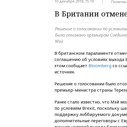
10 декабря 2018, 15:19
Политик
В Британии отмене
Решение о голосовании по условия
было отозвано премьером Соедине
Мэй
В британском параламенте отмен
соглашению об условиях выхода В
этом сообщает
Bloomberg
со ссы
источник.
Решение о голосовании было ото
премьер-министра страны Терезы
Ранее стало известно, что Мэй м
по условиям Brexit, поскольку ш
поддержку лоббируемого докуме
дополнительные переговоры с Е
лучших условий выхода Британии