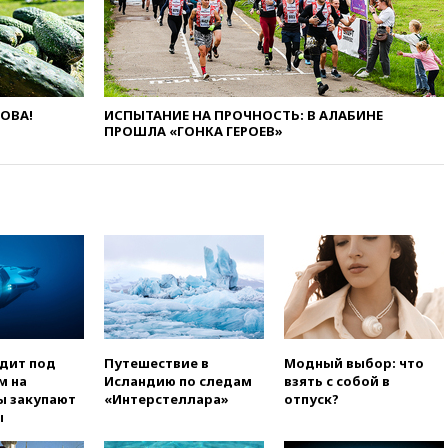
войск из сектора Газа
вчера, 17:13
ТАСС: видео с
Моджтабой Хаменеи,
опубликованное сегодня,
снято давно
ЛОВА!
ИСПЫТАНИЕ НА ПРОЧНОСТЬ: В АЛАБИНЕ
ПРОШЛА «ГОНКА ГЕРОЕВ»
вчера, 16:47
Сирия и Россия
договорились о присутствии
российских военных баз в
республике
вчера, 16:16
Bloomberg: США
потратят 400 млн долларов на
противодроновые лазеры
вчера, 15:48
Reuters:
европейский аналог Starlink
IRIS2 может появиться в 2029
году
одит под
Путешествие в
Модный выбор: что
вчера, 15:46
«Росатом»
м на
Исландию по следам
взять с собой в
возвращает специалистов в
ы закупают
«Интерстеллара»
отпуск?
Иран на АЭС «Бушер»
ы
вчера, 15:15
В Москве