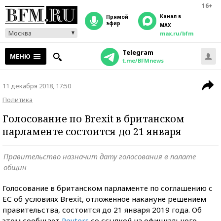
16+
Канал в
прямой
эфир
MAX
Москва
max.ru/bfm
Telegram
МЕНЮ
t.me/BFMnews
11 декабря 2018, 17:50
Политика
Голосование по Brexit в британском
парламенте состоится до 21 января
Правительство назначит дату голосования в палате
общин
Голосование в британском парламенте по соглашению с
ЕС об условиях Brexit, отложенное накануне решением
правительства, состоится до 21 января 2019 года. Об
этом сообщает
Reuters
со ссылкой на официального