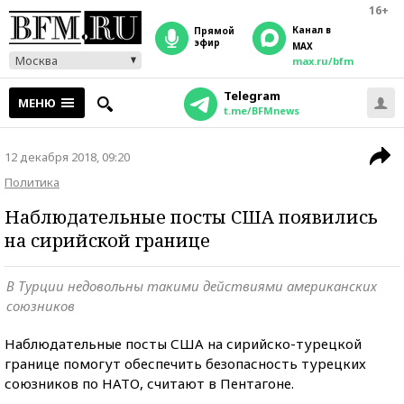
16+
Канал в
прямой
эфир
MAX
Москва
max.ru/bfm
Telegram
МЕНЮ
t.me/BFMnews
12 декабря 2018, 09:20
Политика
Наблюдательные посты США появились
на сирийской границе
В Турции недовольны такими действиями американских
союзников
Наблюдательные посты США на сирийско-турецкой
границе помогут обеспечить безопасность турецких
союзников по НАТО, считают в Пентагоне.