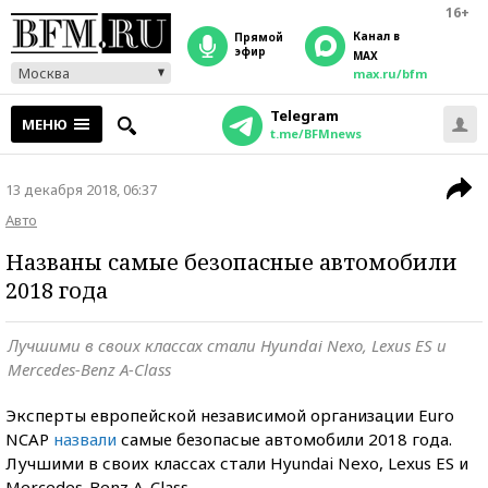
16+
Канал в
прямой
эфир
MAX
Москва
max.ru/bfm
Telegram
МЕНЮ
t.me/BFMnews
13 декабря 2018, 06:37
Авто
Названы самые безопасные автомобили
2018 года
Лучшими в своих классах стали Hyundai Nexo, Lexus ES и
Mercedes-Benz A-Class
Эксперты европейской независимой организации Euro
NCAP
назвали
самые безопасые автомобили 2018 года.
Лучшими в своих классах стали Hyundai Nexo, Lexus ES и
Mercedes-Benz A-Class.