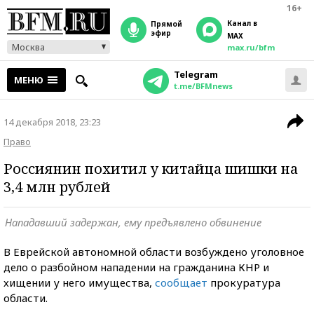
16+
Канал в
прямой
эфир
MAX
Москва
max.ru/bfm
Telegram
МЕНЮ
t.me/BFMnews
14 декабря 2018, 23:23
Право
Россиянин похитил у китайца шишки на
3,4 млн рублей
Нападавший задержан, ему предъявлено обвинение
В Еврейской автономной области возбуждено уголовное
дело о разбойном нападении на гражданина КНР и
хищении у него имущества,
сообщает
прокуратура
области.