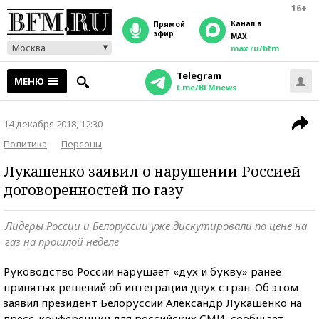
16+
Канал в
прямой
эфир
MAX
Москва
max.ru/bfm
Telegram
МЕНЮ
t.me/BFMnews
14 декабря 2018, 12:30
Политика
Персоны
Лукашенко заявил о нарушении Россией
договоренностей по газу
Лидеры России и Белоруссии уже дискутировали по цене на
газ на прошлой неделе
Руководство России нарушает «дух и букву» ранее
принятых решений об интеграции двух стран. Об этом
заявил президент Белоруссии Александр Лукашенко на
пресс-конференции для российских СМИ, сообщает