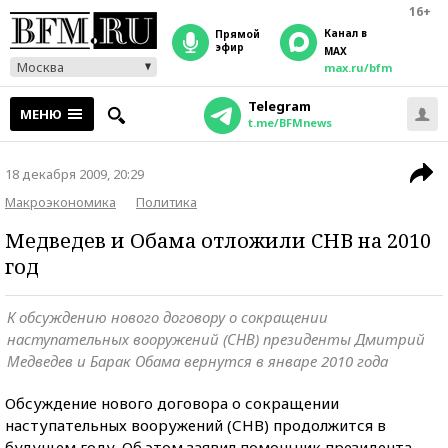
16+
Канал в
прямой
эфир
MAX
Москва
max.ru/bfm
Telegram
МЕНЮ
t.me/BFMnews
18 декабря 2009, 20:29
Макроэкономика
Политика
Медведев и Обама отложили СНВ на 2010
год
К обсуждению нового договору о сокращении
наступательных вооружений (СНВ) президенты Дмитрий
Медведев и Барак Обама вернутся в январе 2010 года
Обсуждение нового договора о сокращении
наступательных вооружений (СНВ) продолжится в
будущем году. Об этом заявил помощник президента