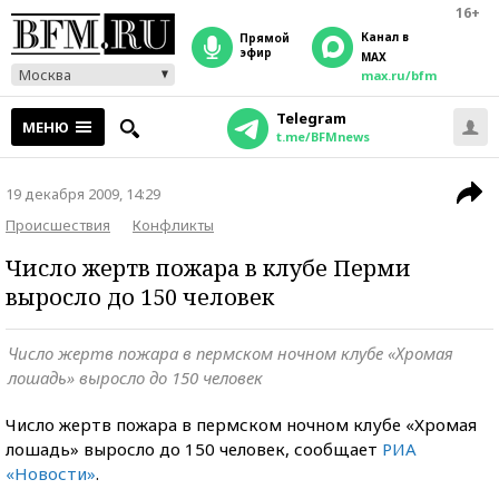
16+
Канал в
прямой
эфир
MAX
Москва
max.ru/bfm
Telegram
МЕНЮ
t.me/BFMnews
19 декабря 2009, 14:29
Происшествия
Конфликты
Число жертв пожара в клубе Перми
выросло до 150 человек
Число жертв пожара в пермском ночном клубе «Хромая
лошадь» выросло до 150 человек
Число жертв пожара в пермском ночном клубе «Хромая
лошадь» выросло до 150 человек, сообщает
РИА
«Новости»
.