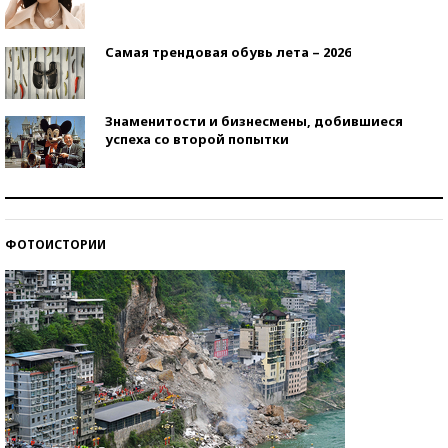
Самая трендовая обувь лета – 2026
Знаменитости и бизнесмены, добившиеся
успеха со второй попытки
Как защититься от солнца на курорте?
ФОТОИСТОРИИ
Кто изобрел средства связи?