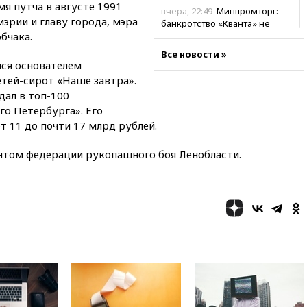
мя путча в августе 1991
вчера, 22:49
Минпромторг:
мэрии и главу города, мэра
банкротство «Кванта» не
бчака.
означает прекращения
производства телевизоров в
Все новости »
РФ
лся основателем
етей-сирот «Наше завтра».
вчера, 22:35
Семь грузовых
вагонов сошли с рельсов в
дал в топ-100
Оренбургской области
го Петербурга». Его
т 11 до почти 17 млрд рублей.
вчера, 22:22
Минфин: в июле
выросли нефтегазовые
доходы российского бюджета
нтом федерации рукопашного боя Ленобласти.
вчера, 22:15
Аксаков: ЦБ
согласовал первый стандарт
исламского банкинга
вчера, 21:43
Организаторы
«Интервидения»
подтвердили, что конкурс
пройдет в Саудовской Аравии
вчера, 21:35
Машков: в РФ
подготовили концепцию
развития театрального