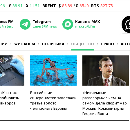
.96
€
88.91
¥
11.51
BRENT
$
83.89
/ ₽
6540
RTS
827.75
ness FM
Telegram
Канал в MAX
ой эфир
t.me/BFMnews
max.ru/bfm
НИИ
ФИНАНСЫ
ПОЛИТИКА
ОБЩЕСТВО
ПРАВО
АВТ
 «Кванта»
Российские
«Никчемные
зобновить
синхронистки завоевали
разговоры»: с кем на
евизоров
третье золото
самом деле спорит мэр
чемпионата Европы
Москвы. Комментарий
Георгия Бовта