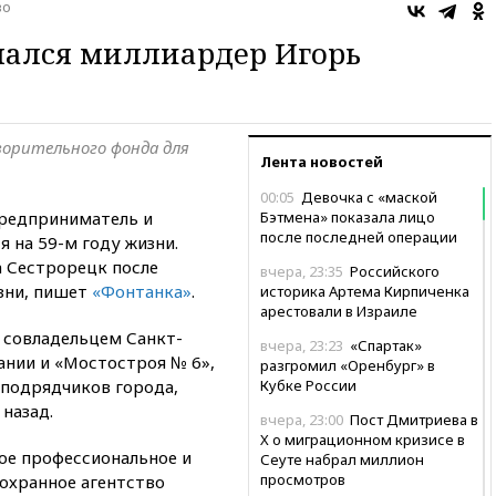
во
чался миллиардер Игорь
орительного фонда для
Лента новостей
00:05
Девочка с «маской
предприниматель и
Бэтмена» показала лицо
после последней операции
 на 59-м году жизни.
а Сестрорецк после
вчера, 23:35
Российского
зни, пишет
«Фонтанка»
.
историка Артема Кирпиченка
арестовали в Израиле
 совладельцем Санкт-
вчера, 23:23
«Спартак»
нии и «Мостостроя № 6»,
разгромил «Оренбург» в
подрядчиков города,
Кубке России
назад.
вчера, 23:00
Пост Дмитриева в
X о миграционном кризисе в
ое профессиональное и
Сеуте набрал миллион
просмотров
охранное агентство