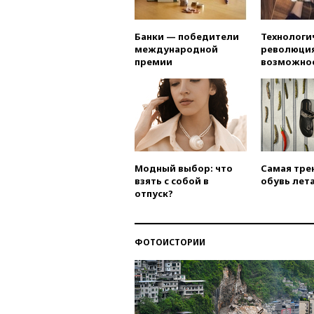
Банки — победители
Технологи
международной
революция
премии
возможно
Модный выбор: что
Самая тре
взять с собой в
обувь лета
отпуск?
ФОТОИСТОРИИ