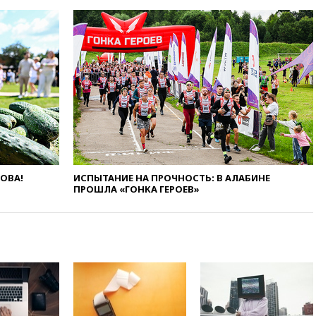
угрожает
вчера, 20:08
По всей Грузии
снова отключилось
электричество
вчера, 20:00
Зеленский связал
дефицит ракет с попыткой
Запада принудить Киев к
уступкам
вчера, 19:45
Памфилова: ЦИК
примет беспрецедентные
меры безопасности во время
выборов
ЛОВА!
ИСПЫТАНИЕ НА ПРОЧНОСТЬ: В АЛАБИНЕ
ПРОШЛА «ГОНКА ГЕРОЕВ»
вчера, 19:35
Памфилова
сообщила об омоложении
партийных списков на выборах
в Госдуму
вчера, 19:25
Путин
прокомментировал первый
номер «Единой России» в
бюллетене
вчера, 19:15
Путин обсудил с