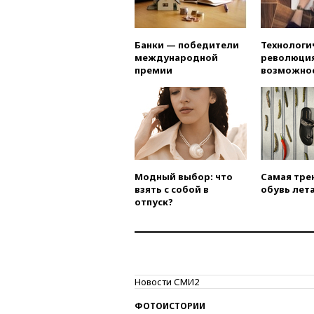
Банки — победители
Технологи
международной
революция
премии
возможно
Модный выбор: что
Самая тре
взять с собой в
обувь лета
отпуск?
Новости СМИ2
ФОТОИСТОРИИ