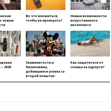
искусства до 2035 года
вчера, 21:21
Правительство
РФ разрешило продажу
ческая
Во что вложиться,
Новые возможности
бензина старых
: новые
чтобы не проиграть?
искусственного
экологических классов
сти
интеллекта
вчера, 21:15
Путин обсудил с
Машковым 150-летие Союза
театральных деятелей
вчера, 20:47
Newsweek:
«взрывная» диарея охватила
47 из 50 штатов США
ндовая
Знаменитости и
Как защититься от
вчера, 20:35
ПВО за 12 часов
 – 2026
бизнесмены,
солнца на курорте?
сбила 200 украинских
добившиеся успеха со
беспилотников
второй попытки
вчера, 20:20
Третий комплект
золотых медалей выиграли на
ЧЕ российские синхронистки
вчера, 20:15
ТАСС: жизни
главы «Уралдронзавода»
после взрыва ничего не