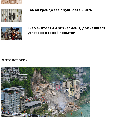
Самая трендовая обувь лета – 2026
Знаменитости и бизнесмены, добившиеся
успеха со второй попытки
Как защититься от солнца на курорте?
ФОТОИСТОРИИ
Кто изобрел средства связи?