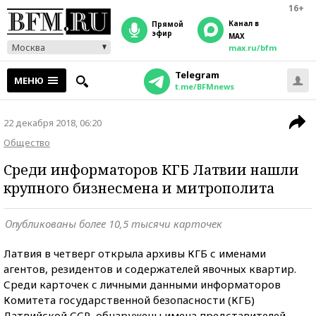
16+
Канал в
прямой
эфир
MAX
Москва
max.ru/bfm
Telegram
МЕНЮ
t.me/BFMnews
22 декабря 2018, 06:20
Общество
Среди информаторов КГБ Латвии нашли
крупного бизнесмена и митрополита
Опубликованы более 10,5 тысячи карточек
Латвия в четверг открыла архивы КГБ с именами
агентов, резидентов и содержателей явочных квартир.
Среди карточек с личными данными информаторов
Комитета государственной безопасности (КГБ)
Латвийской ССР, обнаружены имена представителей