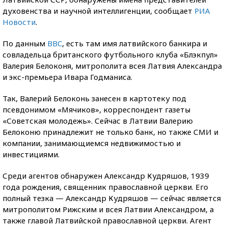
духовенства и научной интеллигенции, сообщает
РИА
Новости
.
По данным
BBC
, есть там имя латвийского банкира и
совладельца британского футбольного клуба «Блэкпул»
Валерия Белоконя, митрополита всея Латвия Александра
и экс-премьера Ивара Годманиса.
Так, Валерий Белоконь занесен в картотеку под
псевдонимом «Мячиков», корреспондент газеты
«Советская молодежь». Сейчас в Латвии Валерию
Белоконю принадлежит не только банк, но также СМИ и
компании, занимающиемся недвижимостью и
инвестициями.
Среди агентов обнаружен Александр Кудряшов, 1939
года рождения, священник православной церкви. Его
полный тезка — Александр Кудряшов — сейчас является
митрополитом Рижским и всея Латвии Александром, а
также главой Латвийской православной церкви. Агент