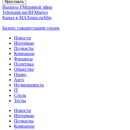
Ярославль
Business FM
прямой эфир
Telegram
t.me/BFMnews
Канал в MAX
max.ru/bfm
Бизнес говорит:
ищем героев
Новости
Интервью
Подкасты
Компании
Финансы
Политика
Общество
Право
Авто
Недвижимость
IT
Стиль
Тесты
Новости
Интервью
Подкасты
Компании