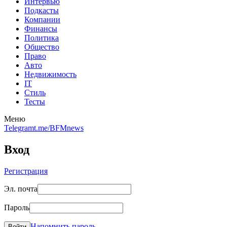
Интервью
Подкасты
Компании
Финансы
Политика
Общество
Право
Авто
Недвижимость
IT
Стиль
Тесты
Меню
Telegram
t.me/BFMnews
Вход
Регистрация
Эл. почта
Пароль
Напомнить пароль
Войти