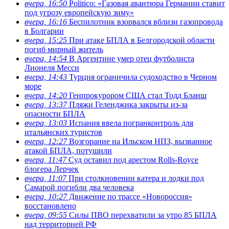
вчера, 16:50
Politico: «Газовая авантюра Германии ставит
под угрозу европейскую зиму»
вчера, 16:16
Беспилотник взорвался вблизи газопровода
в Болгарии
вчера, 15:25
При атаке БПЛА в Белгородской области
погиб мирный житель
вчера, 14:54
В Аргентине умер отец футболиста
Лионеля Месси
вчера, 14:43
Турция ограничила судоходство в Черном
море
вчера, 14:20
Генпрокурором США стал Тодд Бланш
вчера, 13:37
Пляжи Геленджика закрыты из-за
опасности БПЛА
вчера, 13:03
Испания ввела погранконтроль для
итальянских туристов
вчера, 12:27
Возгорание на Ильском НПЗ, вызванное
атакой БПЛА, потушили
вчера, 11:47
Суд оставил под арестом Rolls-Royce
блогера Лерчек
вчера, 11:07
При столкновении катера и лодки под
Самарой погибли два человека
вчера, 10:27
Движение по трассе «Новороссия»
восстановлено
вчера, 09:55
Силы ПВО перехватили за утро 85 БПЛА
над территорией РФ