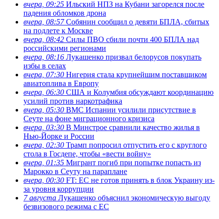
вчера, 09:25
Ильский НПЗ на Кубани загорелся после
падения обломков дрона
вчера, 08:57
Собянин сообщил о девяти БПЛА, сбитых
на подлете к Москве
вчера, 08:42
Силы ПВО сбили почти 400 БПЛА над
российскими регионами
вчера, 08:16
Лукашенко призвал белорусов покупать
избы в селах
вчера, 07:30
Нигерия стала крупнейшим поставщиком
авиатоплива в Европу
вчера, 06:30
США и Колумбия обсуждают координацию
усилий против наркотрафика
вчера, 05:30
ВМС Испании усилили присутствие в
Сеуте на фоне миграционного кризиса
вчера, 03:30
В Минстрое сравнили качество жилья в
Нью-Йорке и России
вчера, 02:30
Трамп попросил отпустить его с круглого
стола в Госдепе, чтобы «вести войну»
вчера, 01:35
Мигрант погиб при попытке попасть из
Марокко в Сеуту на параплане
вчера, 00:30
FT: ЕС не готов принять в блок Украину из-
за уровня коррупции
7 августа
Лукашенко объяснил экономическую выгоду
безвизового режима с ЕС