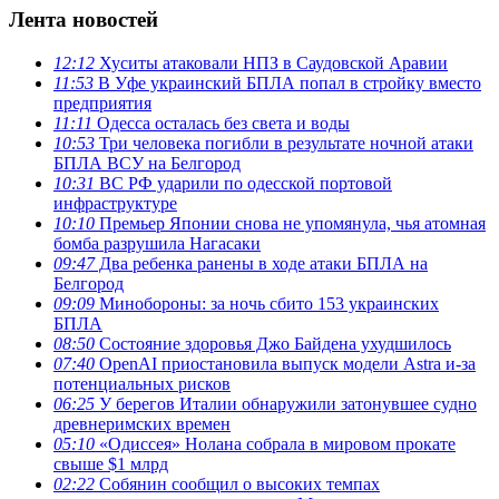
Лента новостей
12:12
Хуситы атаковали НПЗ в Саудовской Аравии
11:53
В Уфе украинский БПЛА попал в стройку вместо
предприятия
11:11
Одесса осталась без света и воды
10:53
Три человека погибли в результате ночной атаки
БПЛА ВСУ на Белгород
10:31
ВС РФ ударили по одесской портовой
инфраструктуре
10:10
Премьер Японии снова не упомянула, чья атомная
бомба разрушила Нагасаки
09:47
Два ребенка ранены в ходе атаки БПЛА на
Белгород
09:09
Минобороны: за ночь сбито 153 украинских
БПЛА
08:50
Состояние здоровья Джо Байдена ухудшилось
07:40
OpenAI приостановила выпуск модели Astra и-за
потенциальных рисков
06:25
У берегов Италии обнаружили затонувшее судно
древнеримских времен
05:10
«Одиссея» Нолана собрала в мировом прокате
свыше $1 млрд
02:22
Собянин сообщил о высоких темпах