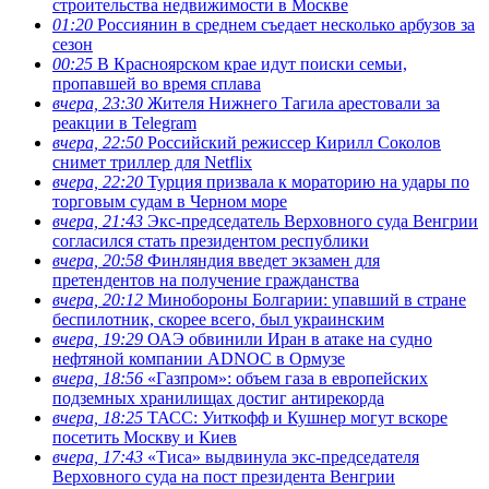
строительства недвижимости в Москве
01:20
Россиянин в среднем съедает несколько арбузов за
сезон
00:25
В Красноярском крае идут поиски семьи,
пропавшей во время сплава
вчера, 23:30
Жителя Нижнего Тагила арестовали за
реакции в Теlegram
вчера, 22:50
Российский режиссер Кирилл Соколов
снимет триллер для Netflix
вчера, 22:20
Турция призвала к мораторию на удары по
торговым судам в Черном море
вчера, 21:43
Экс-председатель Верховного суда Венгрии
согласился стать президентом республики
вчера, 20:58
Финляндия введет экзамен для
претендентов на получение гражданства
вчера, 20:12
Минобороны Болгарии: упавший в стране
беспилотник, скорее всего, был украинским
вчера, 19:29
ОАЭ обвинили Иран в атаке на судно
нефтяной компании ADNOC в Ормузе
вчера, 18:56
«Газпром»: объем газа в европейских
подземных хранилищах достиг антирекорда
вчера, 18:25
ТАСС: Уиткофф и Кушнер могут вскоре
посетить Москву и Киев
вчера, 17:43
«Тиса» выдвинула экс-председателя
Верховного суда на пост президента Венгрии