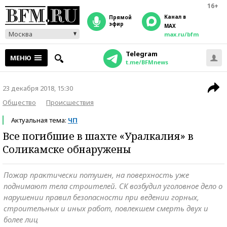
16+
Канал в
прямой
эфир
MAX
Москва
max.ru/bfm
Telegram
МЕНЮ
t.me/BFMnews
23 декабря 2018, 15:30
Общество
Происшествия
Актуальная тема:
ЧП
Все погибшие в шахте «Уралкалия» в
Соликамске обнаружены
Пожар практически потушен, на поверхность уже
поднимают тела строителей. СК возбудил уголовное дело о
нарушении правил безопасности при ведении горных,
строительных и иных работ, повлекшем смерть двух и
более лиц